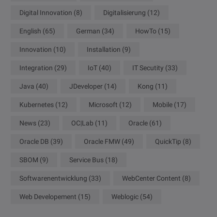
Digital Innovation
(8)
Digitalisierung
(12)
English
(65)
German
(34)
HowTo
(15)
Innovation
(10)
Installation
(9)
Integration
(29)
IoT
(40)
IT Secutity
(33)
Java
(40)
JDeveloper
(14)
Kong
(11)
Kubernetes
(12)
Microsoft
(12)
Mobile
(17)
News
(23)
OC|Lab
(11)
Oracle
(61)
Oracle DB
(39)
Oracle FMW
(49)
QuickTip
(8)
SBOM
(9)
Service Bus
(18)
Softwarenentwicklung
(33)
WebCenter Content
(8)
Web Developement
(15)
Weblogic
(54)