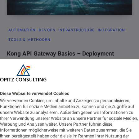
AUTOMATION
DEVOPS
INFRASTRUCTURE
INTEGRATION
TOOLS & METHODEN
Kong API Gateway Basics – Deployment
Modes und Data Plane Installation per Ansible
2. SEPTEMBER 2022
LESEZEIT 1 MIN.
986 AUFRUFE
In diesem zweiten Teil des Kong API Gateway Basics Videoblogs
erfährst du mehr über die möglichen Deployment-Varianten des
Diese Webseite verwendet Cookies
Kong API…
Wir verwenden Cookies, um Inhalte und Anzeigen zu personalisieren,
Funktionen für soziale Medien anbieten zu können und die Zugriffe auf
unsere Website zu analysieren. Außerdem geben wir Informationen zu
Ihrer Verwendung unserer Website an unsere Partner für soziale Medien,
Werbung und Analysen weiter. Unsere Partner führen diese
Informationen möglicherweise mit weiteren Daten zusammen, die Sie
ihnen bereitgestellt haben oder die sie im Rahmen Ihrer Nutzung der