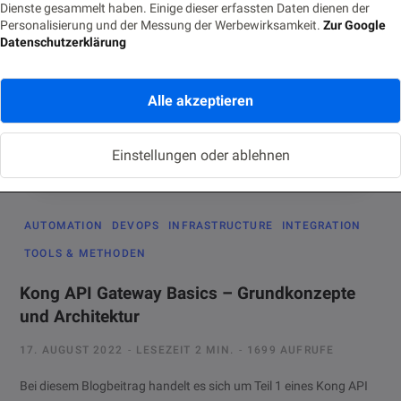
Dienste gesammelt haben. Einige dieser erfassten Daten dienen der
Personalisierung und der Messung der Werbewirksamkeit.
Zur Google
Datenschutzerklärung
Alle akzeptieren
Einstellungen oder ablehnen
AUTOMATION
DEVOPS
INFRASTRUCTURE
INTEGRATION
TOOLS & METHODEN
Kong API Gateway Basics – Grundkonzepte
und Architektur
17. AUGUST 2022
LESEZEIT 2 MIN.
1699 AUFRUFE
Bei diesem Blogbeitrag handelt es sich um Teil 1 eines Kong API