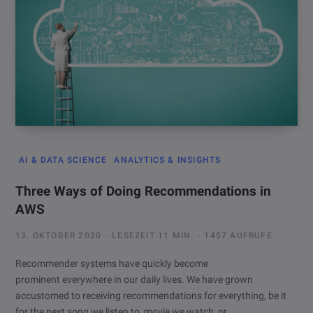
AI & DATA SCIENCE
ANALYTICS & INSIGHTS
Three Ways of Doing Recommendations in
AWS
13. OKTOBER 2020
LESEZEIT 11 MIN.
1457 AUFRUFE
Recommender systems have quickly become
prominent everywhere in our daily lives. We have grown
accustomed to receiving recommendations for everything, be it
for the next song we listen to, movie we watch, or…