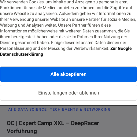
Wir verwenden Cookies, um Inhalte und Anzeigen zu personalisieren,
Funktionen für soziale Medien anbieten zu können und die Zugriffe auf
unsere Website zu analysieren. Außerdem geben wir Informationen zu
AI & DATA SCIENCE
Ihrer Verwendung unserer Website an unsere Partner für soziale Medien,
Werbung und Analysen weiter. Unsere Partner führen diese
Klassifikation mit dem Autopiloten von
Informationen möglicherweise mit weiteren Daten zusammen, die Sie
Amazon Sagemaker
ihnen bereitgestellt haben oder die sie im Rahmen Ihrer Nutzung der
Dienste gesammelt haben. Einige dieser erfassten Daten dienen der
Personalisierung und der Messung der Werbewirksamkeit.
Zur Google
17. JULI 2020
LESEZEIT 6 MIN.
574 AUFRUFE
Datenschutzerklärung
Dies ist der erste Beitrag einer zweiteiligen Reihe, die die
Möglichkeiten von Amazon SageMaker evaluiert. Nachdem wir
Alle akzeptieren
uns bereits mit…
Einstellungen oder ablehnen
AI & DATA SCIENCE
TECH EVENTS & NETWORKING
OC | Expert Camp XXL – DeepRacer
Vorführung