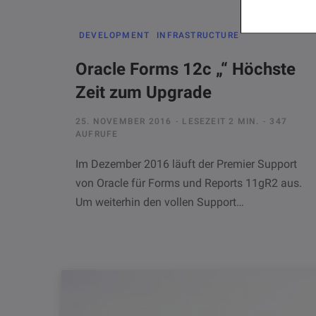
DEVELOPMENT
INFRASTRUCTURE
Oracle Forms 12c „“ Höchste
Zeit zum Upgrade
25. NOVEMBER 2016
LESEZEIT 2 MIN.
347
AUFRUFE
Im Dezember 2016 läuft der Premier Support
von Oracle für Forms und Reports 11gR2 aus.
Um weiterhin den vollen Support…