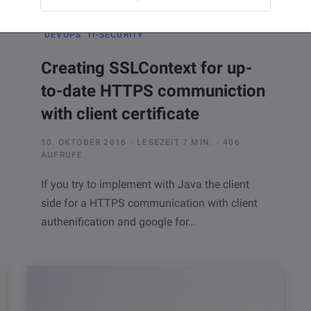
DEVOPS
IT-SECURITY
Creating SSLContext for up-
to-date HTTPS communiction
with client certificate
10. OKTOBER 2016
LESEZEIT 7 MIN.
406
AUFRUFE
If you try to implement with Java the client
side for a HTTPS communication with client
authenification and google for…