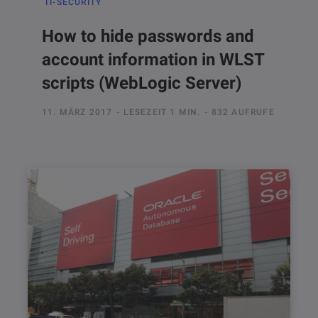
IT-SECURITY
How to hide passwords and
account information in WLST
scripts (WebLogic Server)
11. MÄRZ 2017
LESEZEIT 1 MIN.
832 AUFRUFE