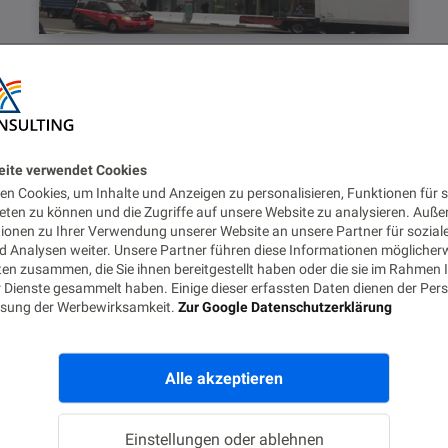
DEVELOPMENT
Oracle Forms & Reports
12.2.1.2.0: Create and
eite verwendet Cookies
Configure on the OEL 7.2
n Cookies, um Inhalte und Anzeigen zu personalisieren, Funktionen für s
eten zu können und die Zugriffe auf unsere Website zu analysieren. Auß
Server
tionen zu Ihrer Verwendung unserer Website an unsere Partner für sozial
 Analysen weiter. Unsere Partner führen diese Informationen möglicher
en zusammen, die Sie ihnen bereitgestellt haben oder die sie im Rahmen 
17. DEZEMBER 2016
LESEZEIT 12 MIN.
12886
 Dienste gesammelt haben. Einige dieser erfassten Daten dienen der Pers
AUFRUFE
sung der Werbewirksamkeit.
Zur Google Datenschutzerklärung
Introduction This post focuses on the creation,
configuration and tuning of an initial Forms &
Alle akzeptieren
Reports 12.2.1.2.0 Domain on the…
Einstellungen oder ablehnen