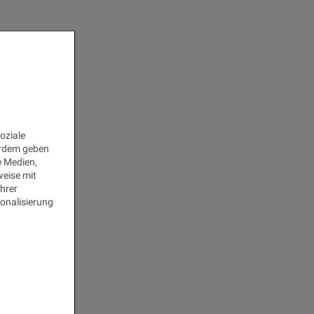
oziale
erdem geben
e Medien,
weise mit
Ihrer
onalisierung