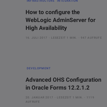
INFRASTRUCTURE
INTEGRATION
How to configure the
WebLogic AdminServer for
High Availability
16. JULI 2017
LESEZEIT 1 MIN.
947 AUFRUFE
DEVELOPMENT
Advanced OHS Configuration
in Oracle Forms 12.2.1.2
20. JANUAR 2017
LESEZEIT 1 MIN.
1119
AUFRUFE