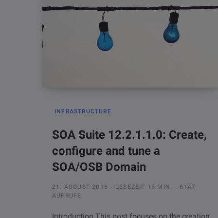
INFRASTRUCTURE
SOA Suite 12.2.1.1.0: Create,
configure and tune a
SOA/OSB Domain
21. AUGUST 2016
LESEZEIT 15 MIN.
6147
AUFRUFE
Introduction This post focuses on the creation,