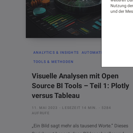
Nutzung der
und der Mes
ANALYTICS & INSIGHTS
AUTOMATION
TOOLS & METHODEN
Visuelle Analysen mit Open
Source BI Tools – Teil 1: Plotly
versus Tableau
11. MAI 2023
LESEZEIT 14 MIN.
5284
AUFRUFE
„Ein Bild sagt mehr als tausend Worte.” Dieses