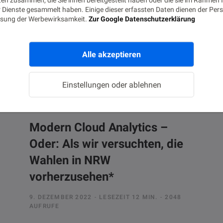
 Dienste gesammelt haben. Einige dieser erfassten Daten dienen der Pers
sung der Werbewirksamkeit.
Zur Google Datenschutzerklärung
Alle akzeptieren
Einstellungen oder ablehnen
AI & DATA SCIENCE
ANALYTICS & INSIGHTS
CLOUD
Modern Cloud Analytics –
Oder: Als wir versuchten, die
Wahlen in NRW
vorherzusehen*
9. DEZEMBER 2022
LESEZEIT 12 MIN.
2048
AUFRUFE