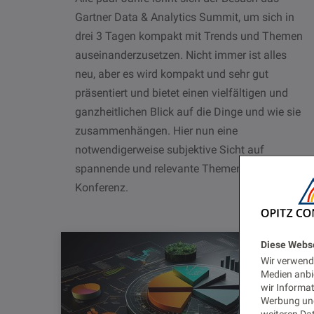
Gartner Data & Analytics Summit, um sich in
drei 3 Tagen kompakt mit Trends und Themen
auseinanderzusetzen. Nicht immer ist alles
neu, aber es wird kompakt und sehr gut
präsentiert und bietet einen vielfältigen und
ganzheitlichen Blick auf die Dinge und wie sie
zusammenhängen. Hier nun eine
notwendigerweise subjektive Sicht auf
spannende und relevante Themen der
Konferenz.
Diese Webs
Wir verwende
Medien anbi
wir Informa
Werbung und
weiteren Dat