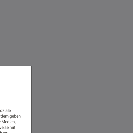
oziale
erdem geben
e Medien,
weise mit
Ihrer