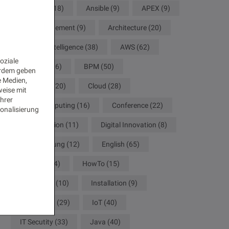
Analytics
(18)
Ansible
(9)
APEX
(9)
API Management
(9)
Architecture
(20)
Artificial Intelligence
(38)
AWS
(62)
oziale
Big Data
(16)
BPM
(50)
erdem geben
e Medien,
Camunda
(20)
Cloud
(28)
weise mit
Ihrer
Cloud Computing
(16)
Conference
(22)
onalisierung
Configuration
(11)
Digital Innovation
(8)
Digitalisierung
(12)
English
(65)
German
(34)
HowTo
(15)
Innovation
(10)
Installation
(9)
Integration
(29)
IoT
(40)
IT Secutity
(33)
Java
(40)