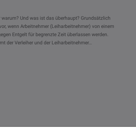
r warum? Und was ist das überhaupt? Grundsätzlich
vor, wenn Arbeitnehmer (Leiharbeitnehmer) von einem
 gegen Entgelt für begrenzte Zeit überlassen werden.
mt der Verleiher und der Leiharbeitnehmer…