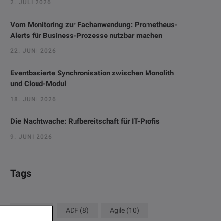
2. JULI 2026
Vom Monitoring zur Fachanwendung: Prometheus-
Alerts für Business-Prozesse nutzbar machen
22. JUNI 2026
Eventbasierte Synchronisation zwischen Monolith
und Cloud-Modul
18. JUNI 2026
Die Nachtwache: Rufbereitschaft für IT-Profis
9. JUNI 2026
Tags
ACM
(8)
ADF
(8)
Agile
(10)