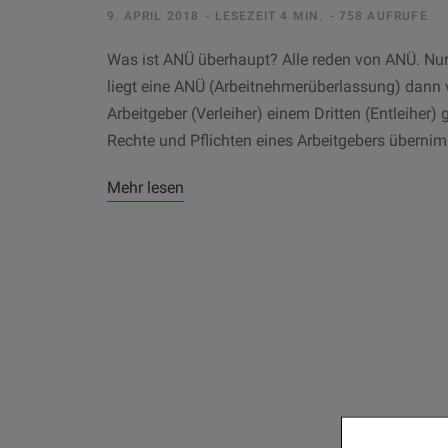
9. APRIL 2018
LESEZEIT 4 MIN.
758 AUFRUFE
Was ist ANÜ überhaupt? Alle reden von ANÜ. Nu
liegt eine ANÜ (Arbeitnehmerüberlassung) dann 
Arbeitgeber (Verleiher) einem Dritten (Entleiher)
Rechte und Pflichten eines Arbeitgebers übernim
Mehr lesen