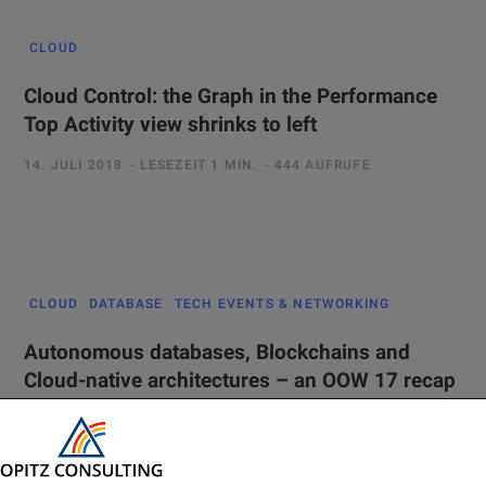
CLOUD
Cloud Control: the Graph in the Performance
Top Activity view shrinks to left
14. JULI 2018
LESEZEIT 1 MIN.
444 AUFRUFE
CLOUD
DATABASE
TECH EVENTS & NETWORKING
Autonomous databases, Blockchains and
Cloud-native architectures – an OOW 17 recap
9. OKTOBER 2017
LESEZEIT 5 MIN.
452 AUFRUFE
Oracle Open World (OOW) 2017 just ended on thursday last