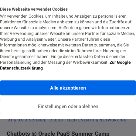
week. As usual, it was a great and inspiring conference,…
Diese Webseite verwendet Cookies
Wir verwenden Cookies, um Inhalte und Anzeigen zu personalisieren,
Funktionen für soziale Medien anbieten zu können und die Zugriffe auf
unsere Website zu analysieren. Außerdem geben wir Informationen zu
Ihrer Verwendung unserer Website an unsere Partner für soziale Medien,
CLOUD
Werbung und Analysen weiter. Unsere Partner führen diese
Informationen möglicherweise mit weiteren Daten zusammen, die Sie
Solve digital transformation challenges using
ihnen bereitgestellt haben oder die sie im Rahmen Ihrer Nutzung der
Oracle Cloud
Dienste gesammelt haben. Einige dieser erfassten Daten dienen der
Personalisierung und der Messung der Werbewirksamkeit.
Zur Google
27. SEPTEMBER 2017
LESEZEIT 2 MIN.
418 AUFRUFE
Datenschutzerklärung
Digital transformation is an omnipresent topic today, providing a
lot of challenges as well as chances. Due to that, customers…
Alle akzeptieren
Einstellungen oder ablehnen
AI & DATA SCIENCE
CLOUD
TECH EVENTS & NETWORKING
Chatbots @ Oracle PaaS Summer Camp