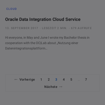
CLOUD
Oracle Data Integration Cloud Service
13. SEPTEMBER 2017
LESEZEIT 2 MIN.
679 AUFRUFE
Hi everyone, in May and June I wrote my Bachelor thesis in
cooperation with the OC|Lab about „Nutzung einer
Datenintegrationsplattform…
Vorherige
1
2
3
4
5
7
…
Nächste