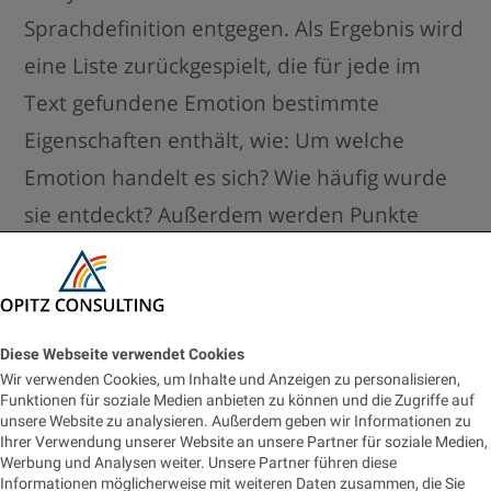
Sprachdefinition entgegen. Als Ergebnis wird
eine Liste zurückgespielt, die für jede im
Text gefundene Emotion bestimmte
Eigenschaften enthält, wie: Um welche
Emotion handelt es sich? Wie häufig wurde
sie entdeckt? Außerdem werden Punkte
vergeben und die Emotion einer Kategorie
zugeordnet.
Diese Webseite verwendet Cookies
Ein Beispiel:
Wir verwenden Cookies, um Inhalte und Anzeigen zu personalisieren,
Funktionen für soziale Medien anbieten zu können und die Zugriffe auf
unsere Website zu analysieren. Außerdem geben wir Informationen zu
It is 2 o’clock in the morning. Awake
Ihrer Verwendung unserer Website an unsere Partner für soziale Medien,
Werbung und Analysen weiter. Unsere Partner führen diese
but tired. I need to sleep but my brain
Informationen möglicherweise mit weiteren Daten zusammen, die Sie