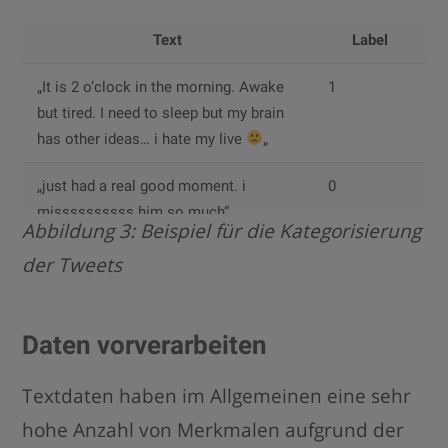
Text
Label
„
It is 2 o’clock in the morning. Awake
1
but tired. I need to sleep but my brain
has other ideas…
i hate
my
live
„
„just had a real good moment. i
0
missssssssss him so much“
Abbildung 3: Beispiel für die Kategorisierung
der Tweets
Daten vorverarbeiten
Textdaten haben im Allgemeinen eine sehr
hohe Anzahl von Merkmalen aufgrund der