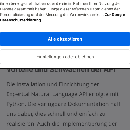
ihnen bereitgestellt haben oder die sie im Rahmen Ihrer Nutzung der
has other ideas…
i hate
my
live
Dienste gesammelt haben. Einige dieser erfassten Daten dienen der
Personalisierung und der Messung der Werbewirksamkeit.
Zur Google
Datenschutzerklärung
In diesem Tweet entdeckt die API die
Emotion „Hass“ aus der Kategorie
Alle akzeptieren
„Ressentiments“ .
Einstellungen oder ablehnen
Vorteile und Schwächen der
API
Die Installation und Einrichtung der
Expert.ai Natural Language API erfolgte mit
Python. Die verfügbare Dokumentation half
uns dabei, dies schnell und einfach zu
realisieren. Auch die Implementierung der