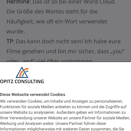
Hermine
: Das ist so bei einer Word Cloud.
Die Größe des Wortes steht für die
Häufigkeit, wie oft ein Wort verwendet
wurde.
TP
: Das kann doch nicht sein! Ich habe eure
Filme gesehen und bin mir sicher, dass „you“
oder „and“ viel öfter vorkommen.
Diese Webseite verwendet Cookies
Wir verwenden Cookies, um Inhalte und Anzeigen zu personalisieren,
Funktionen für soziale Medien anbieten zu können und die Zugriffe auf
unsere Website zu analysieren. Außerdem geben wir Informationen zu
Hermine
: Das stimmt zwar, aber „you“ und
Ihrer Verwendung unserer Website an unsere Partner für soziale Medien,
Werbung und Analysen weiter. Unsere Partner führen diese
„and“ zählen nicht. Das sind sogenannte
Informationen möglicherweise mit weiteren Daten zusammen, die Sie