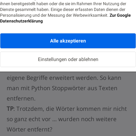
ihnen bereitgestellt haben oder die sie im Rahmen Ihrer Nutzung der
Stoppwörter. Die haben keinen relevanten
Dienste gesammelt haben. Einige dieser erfassten Daten dienen der
Inhalt und würden wichtigen Wörter einfach
Personalisierung und der Messung der Werbewirksamkeit.
Zur Google
Datenschutzerklärung
nur den Platz wegnehmen. Deshalb wollten
die OPITZ CONSULTING Muggels, die in
Alle akzeptieren
unseren Word Clouds auch nicht mit drin
haben. Eine Liste mit Stoppwörtern ist in
Einstellungen oder ablehnen
den NLP-Paketen drin, und kann durch
eigene Begriffe erweitert werden. So kann
man mit Python Stoppwörter aus Texten
entfernen.
TP
: Trotzdem, die Wörter kommen mir nicht
so ganz echt vor … wurden noch weitere
Wörter entfernt?