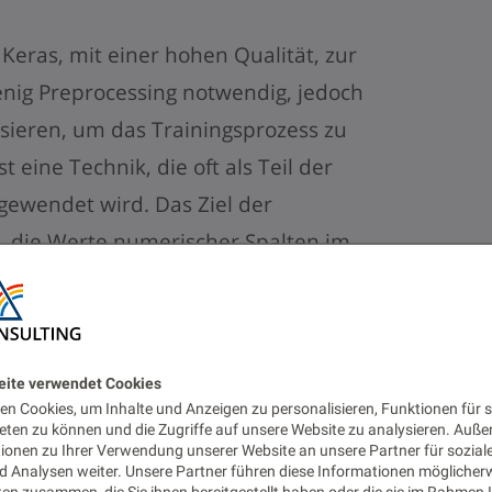
Keras, mit einer hohen Qualität, zur
wenig Preprocessing notwendig, jedoch
sieren, um das Trainingsprozess zu
 eine Technik, die oft als Teil der
gewendet wird. Das Ziel der
, die Werte numerischer Spalten im
s eine gemeinsame Skala verwendet wird,
rtebereichen zu verzerren oder
ie Normalisierung ist auch für einige
eite verwendet Cookies
 die Daten korrekt zu modellieren. Wir
n Cookies, um Inhalte und Anzeigen zu personalisieren, Funktionen für s
` Container, der von SageMaker angeboten
eten zu können und die Zugriffe auf unsere Website zu analysieren. Auß
tionen zu Ihrer Verwendung unserer Website an unsere Partner für sozial
ler` zu benutzen, um die Werte zu
 Analysen weiter. Unsere Partner führen diese Informationen möglicher
en zusammen, die Sie ihnen bereitgestellt haben oder die sie im Rahmen 