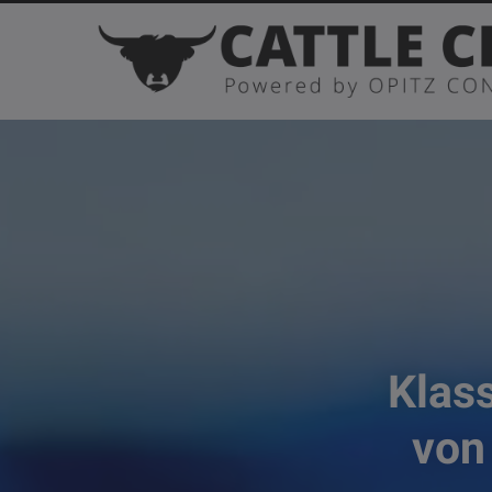
Klass
von