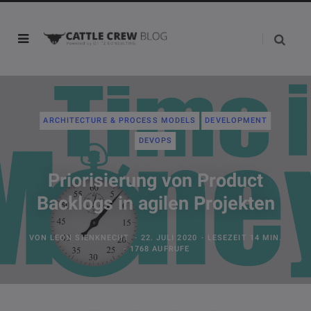
ARCHITECTURE & PROCESS MODELS
DEVELOPMENT
DEVOPS
Priorisierung von Product
Backlogs in agilen Projekten
VON
LEON SIENKNECHT
22. JULI 2020
LESEZEIT 14 MIN.
1768 AUFRUFE