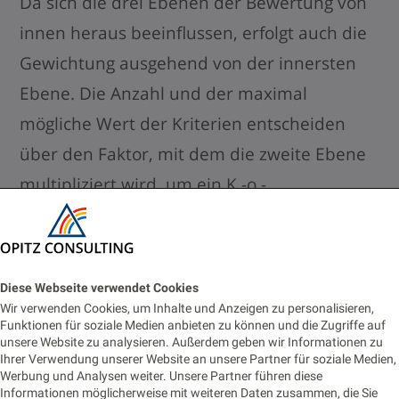
Da sich die drei Ebenen der Bewertung von
innen heraus beeinflussen, erfolgt auch die
Gewichtung ausgehend von der innersten
Ebene. Die Anzahl und der maximal
mögliche Wert der Kriterien entscheiden
über den Faktor, mit dem die zweite Ebene
multipliziert wird, um ein K.-o.-
Kriterium darzustellen. Aus den
Maximalwerten der Ebenen zwei und drei
ergibt sich der Faktor für die erste Ebene.
Diese Webseite verwendet Cookies
Dies verdeutlicht Abbildung 1.
Wir verwenden Cookies, um Inhalte und Anzeigen zu personalisieren,
Funktionen für soziale Medien anbieten zu können und die Zugriffe auf
unsere Website zu analysieren. Außerdem geben wir Informationen zu
Ihrer Verwendung unserer Website an unsere Partner für soziale Medien,
Werbung und Analysen weiter. Unsere Partner führen diese
Informationen möglicherweise mit weiteren Daten zusammen, die Sie