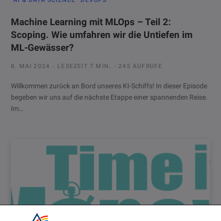
Machine Learning mit MLOps – Teil 2:
Scoping. Wie umfahren wir die Untiefen im
ML-Gewässer?
8. MAI 2024
LESEZEIT 7 MIN.
245 AUFRUFE
Willkommen zurück an Bord unseres KI-Schiffs! In dieser Episode
begeben wir uns auf die nächste Etappe einer spannenden Reise.
Im…