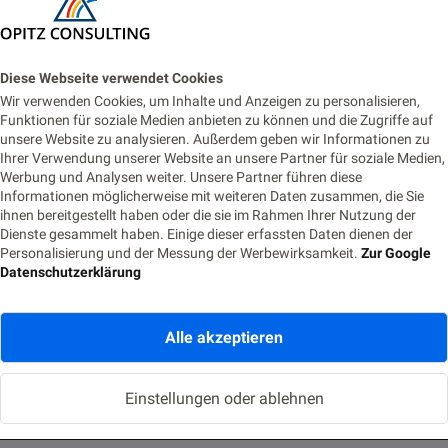
Diese Webseite verwendet Cookies
Wir verwenden Cookies, um Inhalte und Anzeigen zu personalisieren,
Funktionen für soziale Medien anbieten zu können und die Zugriffe auf
unsere Website zu analysieren. Außerdem geben wir Informationen zu
ARCHITECTURE & PROCESS MODELS
DEVELOPMENT
Ihrer Verwendung unserer Website an unsere Partner für soziale Medien,
Werbung und Analysen weiter. Unsere Partner führen diese
DEVOPS
Informationen möglicherweise mit weiteren Daten zusammen, die Sie
ihnen bereitgestellt haben oder die sie im Rahmen Ihrer Nutzung der
Priorisierung von Product Backlogs in agilen
Dienste gesammelt haben. Einige dieser erfassten Daten dienen der
Projekten
Personalisierung und der Messung der Werbewirksamkeit.
Zur Google
Datenschutzerklärung
22. JULI 2020
LESEZEIT 14 MIN.
1770 AUFRUFE
Motivation Heutzutage werden besonders in der IT-Branche
Alle akzeptieren
immer mehr Projekte agil und nicht mehr klassisch durchgeführt.
Es entfällt die Rolle…
Einstellungen oder ablehnen