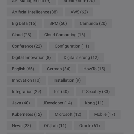
API Management
(9)
Architecture
(20)
Artificial Intelligence
(38)
AWS
(62)
Big Data
(16)
BPM
(50)
Camunda
(20)
Cloud
(28)
Cloud Computing
(16)
Conference
(22)
Configuration
(11)
Digital Innovation
(8)
Digitalisierung
(12)
English
(65)
German
(34)
HowTo
(15)
Innovation
(10)
Installation
(9)
Integration
(29)
IoT
(40)
IT Secutity
(33)
Java
(40)
JDeveloper
(14)
Kong
(11)
Kubernetes
(12)
Microsoft
(12)
Mobile
(17)
News
(23)
OC|Lab
(11)
Oracle
(61)