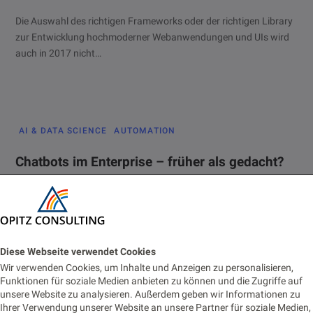
Die Auswahl des richtigen Frameworks oder der richtigen Library
zur Entwicklung hochmoderner Webanwendungen und UIs wird
auch in 2017 nicht…
AI & DATA SCIENCE
AUTOMATION
Chatbots im Enterprise – früher als gedacht?
15. JANUAR 2017
LESEZEIT 2 MIN.
495 AUFRUFE
Der Analyst des CES-Veranstalters – Shaw DuBravac – hat auch
dieses Jahr wieder eine Prognose zum CES-Start gegeben:
Gesprochene Kommandos…
Diese Webseite verwendet Cookies
Wir verwenden Cookies, um Inhalte und Anzeigen zu personalisieren,
Funktionen für soziale Medien anbieten zu können und die Zugriffe auf
unsere Website zu analysieren. Außerdem geben wir Informationen zu
Ihrer Verwendung unserer Website an unsere Partner für soziale Medien,