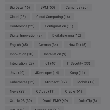
Big Data
(16)
BPM
(50)
Camunda
(20)
Cloud
(28)
Cloud Computing
(16)
Conference
(22)
Configuration
(11)
Digital Innovation
(8)
Digitalisierung
(12)
English
(65)
German
(34)
HowTo
(15)
Innovation
(10)
Installation
(9)
Integration
(29)
IoT
(40)
IT Secutity
(33)
Java
(40)
JDeveloper
(14)
Kong
(11)
Kubernetes
(12)
Microsoft
(12)
Mobile
(17)
News
(23)
OC|Lab
(11)
Oracle
(61)
Oracle DB
(39)
Oracle FMW
(49)
QuickTip
(8)
SBOM
(9)
Service Bus
(18)