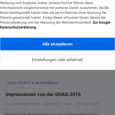
Werbung und Analysen weiter. Unsere Partner führen diese
AI & DATA SCIENCE
Informationen möglicherweise mit weiteren Daten zusammen, die Sie
ihnen bereitgestellt haben oder die sie im Rahmen Ihrer Nutzung der
Conversational UI: Wenn ein Bot „Erste Hilfe“
Dienste gesammelt haben. Einige dieser erfassten Daten dienen der
leistet
Personalisierung und der Messung der Werbewirksamkeit.
Zur Google
Datenschutzerklärung
3. DEZEMBER 2016
LESEZEIT 3 MIN.
511 AUFRUFE
User Story User Stories beschreiben fiktive Ideen und
Alle akzeptieren
Umsetzungsmöglichkeiten zu Zukunfts- und Hype-Themen. Sie
sollen diese Themen greifbarer machen um…
Einstellungen oder ablehnen
TECH EVENTS & NETWORKING
Impressionen von der DOAG 2016
24. NOVEMBER 2016
LESEZEIT 1 MIN.
919 AUFRUFE
Bei der DOAG Konferenz am 15. bis 17. November 2016 in