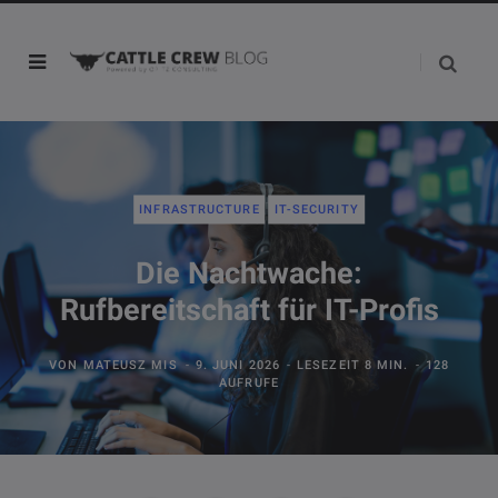
INFRASTRUCTURE
IT-SECURITY
Die Nachtwache:
Rufbereitschaft für IT-Profis
VON
MATEUSZ MIS
9. JUNI 2026
LESEZEIT 8 MIN.
128
AUFRUFE