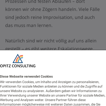
Prozessen und festen Abläufen – dort
können wir ohne Zögern handeln. Viele Fälle
sind jedoch reine Improvisation, und auch
das muss man lernen.
Natürlich sind wir nicht völlig auf uns allein
gestellt – es gibt weitere Eskalationswege,
und der gesamte Prozess ist sehr gut
aufgebaut. Doch angesichts der Vielzahl an
Themen, mit denen wir konfrontiert werden,
Diese Webseite verwendet Cookies
stellt sich immer wieder die Frage: „
Muss ich
Wir verwenden Cookies, um Inhalte und Anzeigen zu personalisieren,
Funktionen für soziale Medien anbieten zu können und die Zugriffe auf
wirklich noch eine weitere Person aus dem
unsere Website zu analysieren. Außerdem geben wir Informationen zu
Ihrer Verwendung unserer Website an unsere Partner für soziale Medien,
Bett holen und zusätzlichen Aufwand
Werbung und Analysen weiter. Unsere Partner führen diese
verursachen
?“ oder „
Ist das überhaupt die
Informationen möglicherweise mit weiteren Daten zusammen, die Sie