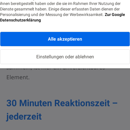
ihnen bereitgestellt haben oder die sie im Rahmen Ihrer Nutzung der
richtige Person, die mir hier helfen kann?
“
Dienste gesammelt haben. Einige dieser erfassten Daten dienen der
Personalisierung und der Messung der Werbewirksamkeit.
Zur Google
Datenschutzerklärung
Und damit kommen wir zurück zum
wichtigsten Punkt – der Erfahrung. Sie ist der
Alle akzeptieren
Grund, warum man uns so schwer ersetzen
kann. Das Wissen, das wir über Jahre hinweg
Einstellungen oder ablehnen
sammeln, ist hier ein unverzichtbares
Element.
30 Minuten Reaktionszeit –
jederzeit