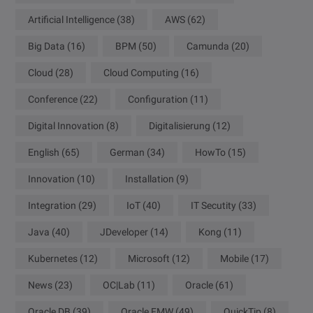
Artificial Intelligence
(38)
AWS
(62)
Big Data
(16)
BPM
(50)
Camunda
(20)
Cloud
(28)
Cloud Computing
(16)
Conference
(22)
Configuration
(11)
Digital Innovation
(8)
Digitalisierung
(12)
English
(65)
German
(34)
HowTo
(15)
Innovation
(10)
Installation
(9)
Integration
(29)
IoT
(40)
IT Secutity
(33)
Java
(40)
JDeveloper
(14)
Kong
(11)
Kubernetes
(12)
Microsoft
(12)
Mobile
(17)
News
(23)
OC|Lab
(11)
Oracle
(61)
Oracle DB
(39)
Oracle FMW
(49)
QuickTip
(8)