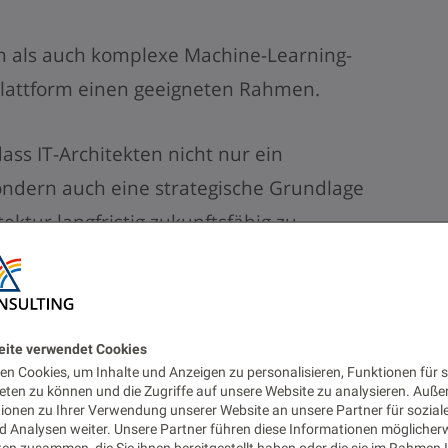
n als auch komplexe Machine-Learning-
Plattform einen geeigneten Rahmen.
ass IT-Architekten nicht nur ein
ondern auch eine strategische Grundlage
ektur langfristig zukunftsfähig zu
und dbt: Zwei Wege zur
eite verwendet Cookies
n Cookies, um Inhalte und Anzeigen zu personalisieren, Funktionen für s
eline
eten zu können und die Zugriffe auf unsere Website zu analysieren. Auß
tionen zu Ihrer Verwendung unserer Website an unsere Partner für sozial
 Analysen weiter. Unsere Partner führen diese Informationen möglicher
en zusammen, die Sie ihnen bereitgestellt haben oder die sie im Rahmen 