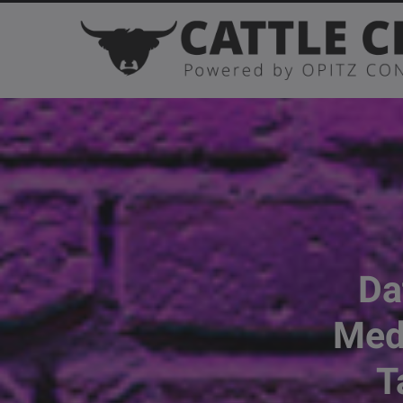
Da
Meda
T