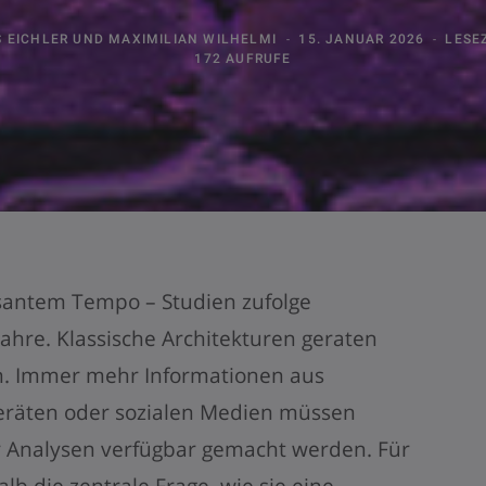
 EICHLER
UND
MAXIMILIAN WILHELMI
15. JANUAR 2026
LESEZ
172 AUFRUFE
antem Tempo – Studien zufolge
 Jahre. Klassische Architekturen geraten
en. Immer mehr Informationen aus
eräten oder sozialen Medien müssen
für Analysen verfügbar gemacht werden. Für
alb die zentrale Frage, wie sie eine