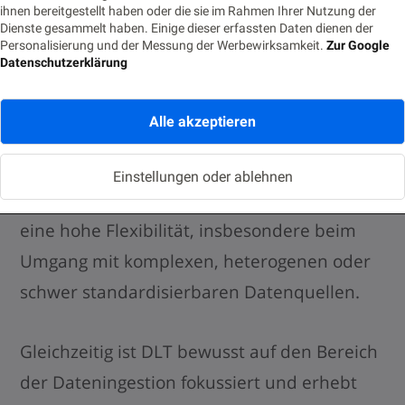
ihnen bereitgestellt haben oder die sie im Rahmen Ihrer Nutzung der
Robustheit und den hohen Grad an
Dienste gesammelt haben. Einige dieser erfassten Daten dienen der
Automatisierung bei der Dateningestion.
Personalisierung und der Messung der Werbewirksamkeit.
Zur Google
Datenschutzerklärung
Änderungen an Datenquellen lassen sich
häufig ohne manuelle Eingriffe verarbeiten,
Alle akzeptieren
was den operativen Aufwand reduziert und
die Stabilität der Ladeprozesse erhöht. Der
Einstellungen oder ablehnen
Python-basierte Ansatz ermöglicht zudem
eine hohe Flexibilität, insbesondere beim
Umgang mit komplexen, heterogenen oder
schwer standardisierbaren Datenquellen.
Gleichzeitig ist DLT bewusst auf den Bereich
der Dateningestion fokussiert und erhebt