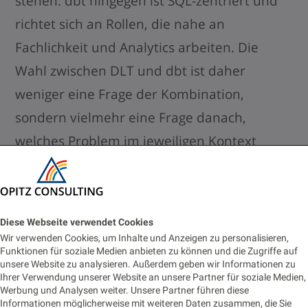
stehen. dbt hingegen ist SQL-zentriert und
richtet sich an Rollen, die nahe an
Fachlichkeit und Analytics arbeiten. Die
Wahl zwischen DLT und dbt ist daher
weniger eine Frage der Kombination,
sondern vielmehr eine Frage danach,
welches Problem im jeweiligen Kontext
gelöst werden soll.
Vorteile und Grenzen von
Diese Webseite verwendet Cookies
Wir verwenden Cookies, um Inhalte und Anzeigen zu personalisieren,
DLT
Funktionen für soziale Medien anbieten zu können und die Zugriffe auf
unsere Website zu analysieren. Außerdem geben wir Informationen zu
Ihrer Verwendung unserer Website an unsere Partner für soziale Medien,
Werbung und Analysen weiter. Unsere Partner führen diese
DLT überzeugt insbesondere durch seine
Informationen möglicherweise mit weiteren Daten zusammen, die Sie