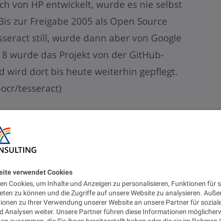
ch von HP entwickelt, wurde es nie selbst
Bis zur Freigabe 2005 als Open Source
sseract still, wurde dann aber von Google
018 wurde das Projekt von der GitHub-
rd dort bis heute weiterhin gepflegt.
-ocr/tesseract)
ract?
e wie in Abbildung 1 auch dargestellt:
eite verwendet Cookies
n Cookies, um Inhalte und Anzeigen zu personalisieren, Funktionen für s
 adaptive Schwellenwertbildung, das Bild
eten zu können und die Zugriffe auf unsere Website zu analysieren. Auß
tionen zu Ihrer Verwendung unserer Website an unsere Partner für sozial
nwertverfahren in Binärdaten
 Analysen weiter. Unsere Partner führen diese Informationen möglicher
en zusammen, die Sie ihnen bereitgestellt haben oder die sie im Rahmen 