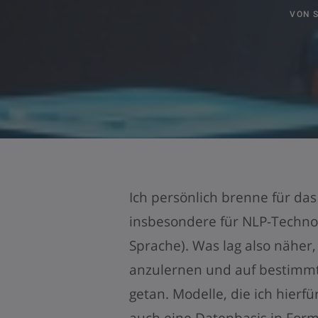
VON
Ich persönlich brenne für das 
insbesondere für NLP-Technol
Sprache). Was lag also näher,
anzulernen und auf bestimmt
getan. Modelle, die ich hierf
auch eine Datenbasis in For