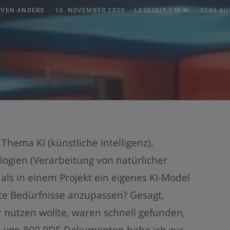
SVEN ANDERS
13. NOVEMBER 2023
LESEZEIT 7 MIN.
3101 AU
Thema KI (künstliche Intelligenz),
ogien (Verarbeitung von natürlicher
 als in einem Projekt ein eigenes KI-Model
e Bedürfnisse anzupassen? Gesagt,
ür nutzen wollte, waren schnell gefunden,
m von 800 PDF-Dokumenten habe ich zur