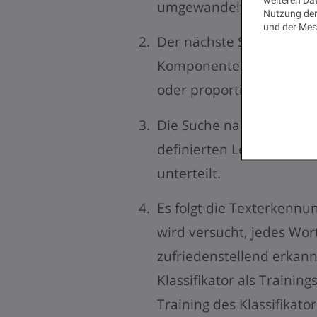
umgewandelt.
Nutzung der
und der Mes
Der nächste Schritt ist 
Komponenten. Zeilen un
oder proportionalen Text
Die Suche nach Zeilen un
definierten Leerzeichen
unterteilt.
Es folgt die Texterkennu
wird versucht, jedes Wor
zufriedenstellend erkan
Klassifikator als Traini
Training des Klassifikator