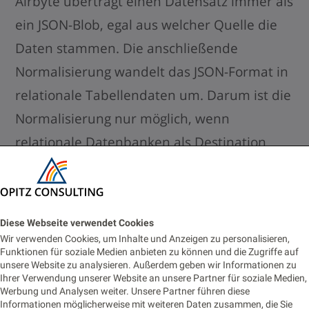
Airbyte überträgt einen Datensatz immer als
ein JSON-Blob, egal aus welcher Quelle die
Daten stammen. Die anschließende
Normalisierung wandelt das JSON-Format in
relationale Tabellendaten um. Darum ist die
Normalisierung nur möglich, wenn
relationale Datenbanken als Destination
verwendet werden. Doch dazu mehr in Teil
3 der Blogreihe.
Diese Webseite verwendet Cookies
Nach abgeschlossener Konfiguration wird
Wir verwenden Cookies, um Inhalte und Anzeigen zu personalisieren,
Funktionen für soziale Medien anbieten zu können und die Zugriffe auf
über den Button „Set up connection“ die
unsere Website zu analysieren. Außerdem geben wir Informationen zu
Verbindung aufgebaut und getestet.
Ihrer Verwendung unserer Website an unsere Partner für soziale Medien,
Werbung und Analysen weiter. Unsere Partner führen diese
Informationen möglicherweise mit weiteren Daten zusammen, die Sie