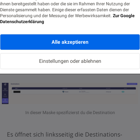
ihnen bereitgestellt haben oder die sie im Rahmen Ihrer Nutzung der
Dienste gesammelt haben. Einige dieser erfassten Daten dienen der
2. Destination bestimmen
Personalisierung und der Messung der Werbewirksamkeit.
Zur Google
Datenschutzerklärung
Wenn du über den Button „+ New
Alle akzeptieren
destination“ eine neue Destination erstellst,
wählst du zuerst den Destinationstyp aus
Einstellungen oder ablehnen
einer Dropdown-Liste aus.
In dieser Maske spezifizierst du die Destination
Es öffnet sich linksseitig die Destinations-