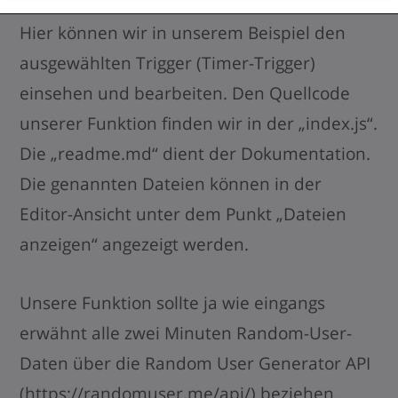
die Konfigurations-Datei unserer Funktion.
Hier können wir in unserem Beispiel den
ausgewählten Trigger (Timer-Trigger)
einsehen und bearbeiten. Den Quellcode
unserer Funktion finden wir in der „index.js“.
Die „readme.md“ dient der Dokumentation.
Die genannten Dateien können in der
Editor-Ansicht unter dem Punkt „Dateien
anzeigen“ angezeigt werden.
Unsere Funktion sollte ja wie eingangs
erwähnt alle zwei Minuten Random-User-
Daten über die Random User Generator API
(
https://randomuser.me/api/
) beziehen.