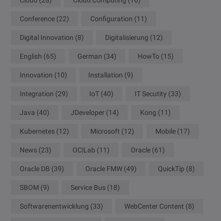
Conference
(22)
Configuration
(11)
Digital Innovation
(8)
Digitalisierung
(12)
English
(65)
German
(34)
HowTo
(15)
Innovation
(10)
Installation
(9)
Integration
(29)
IoT
(40)
IT Secutity
(33)
Java
(40)
JDeveloper
(14)
Kong
(11)
Kubernetes
(12)
Microsoft
(12)
Mobile
(17)
News
(23)
OC|Lab
(11)
Oracle
(61)
Oracle DB
(39)
Oracle FMW
(49)
QuickTip
(8)
SBOM
(9)
Service Bus
(18)
Softwarenentwicklung
(33)
WebCenter Content
(8)