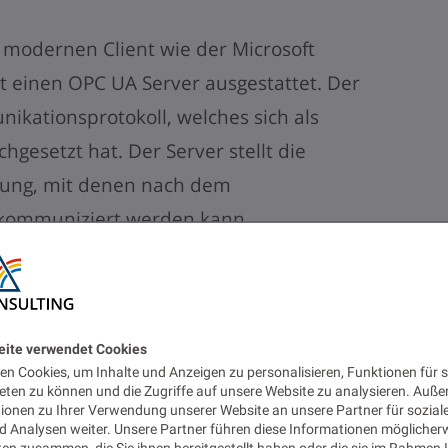
m modernen Client wie der Microsoft
it einen OPC UA Server ausgestattet. Der
ikationsprotokoll, welches sich als
hgesetzt hat. Der Server stellt die
gung, mit denen nach dem
 kommuniziert werden kann.
 Nodes zur Interaktion mit der Maschine
rt. Nachdem dem abonnieren der Nodes,
ne zur Visualisierung in einem
eite verwendet Cookies
n Cookies, um Inhalte und Anzeigen zu personalisieren, Funktionen für s
. Das Hologrammdashboard welches mit
eten zu können und die Zugriffe auf unsere Website zu analysieren. Auß
tionen zu Ihrer Verwendung unserer Website an unsere Partner für sozial
 mit C# Scripten versehen, welche die
 Analysen weiter. Unsere Partner führen diese Informationen möglicher
en zusammen, die Sie ihnen bereitgestellt haben oder die sie im Rahmen 