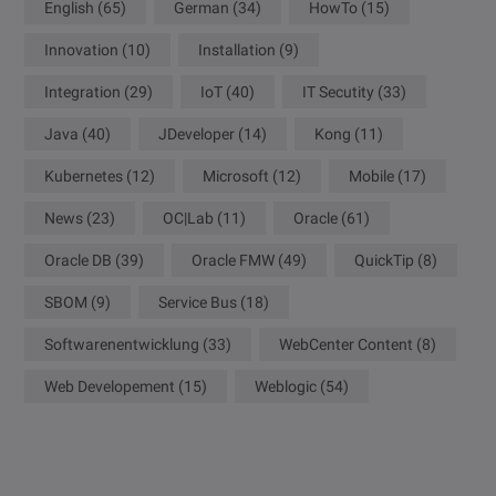
English
(65)
German
(34)
HowTo
(15)
Innovation
(10)
Installation
(9)
Integration
(29)
IoT
(40)
IT Secutity
(33)
Java
(40)
JDeveloper
(14)
Kong
(11)
Kubernetes
(12)
Microsoft
(12)
Mobile
(17)
News
(23)
OC|Lab
(11)
Oracle
(61)
Oracle DB
(39)
Oracle FMW
(49)
QuickTip
(8)
SBOM
(9)
Service Bus
(18)
Softwarenentwicklung
(33)
WebCenter Content
(8)
Web Developement
(15)
Weblogic
(54)