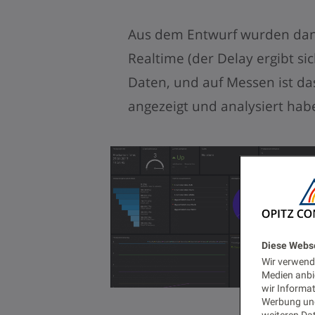
Aus dem Entwurf wurden dann
Realtime (der Delay ergibt s
Daten, und auf Messen ist da
angezeigt und analysiert hab
Diese Webs
Wir verwende
Medien anbi
wir Informa
Werbung und
weiteren Dat