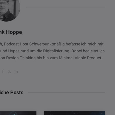
nk Hoppe
ach, Podcast Host Schwerpunktmäßig befasse ich mich mit
 Hypes rund um die Digitalisierung. Dabei begleitet ich
von Design Thinking bis hin zum Minimal Viable Product.
W
F
T
L
a
w
i
c
i
n
e
t
k
b
t
e
o
e
d
iche Posts
o
r
I
k
n