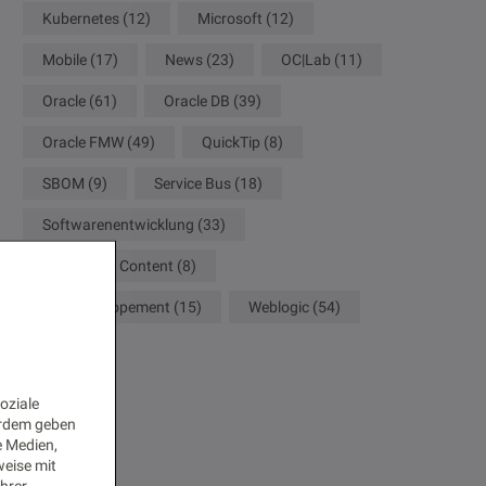
Kubernetes
(12)
Microsoft
(12)
Mobile
(17)
News
(23)
OC|Lab
(11)
Oracle
(61)
Oracle DB
(39)
Oracle FMW
(49)
QuickTip
(8)
SBOM
(9)
Service Bus
(18)
Softwarenentwicklung
(33)
WebCenter Content
(8)
Web Developement
(15)
Weblogic
(54)
oziale
erdem geben
e Medien,
weise mit
Ihrer