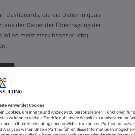
 Dashboards, die die Daten in quasi
ich aus der Dauer der Übertragung der
s WLan meist stark beansprucht)
en.
eite verwendet Cookies
n Cookies, um Inhalte und Anzeigen zu personalisieren, Funktionen für s
eten zu können und die Zugriffe auf unsere Website zu analysieren. Auß
tionen zu Ihrer Verwendung unserer Website an unsere Partner für sozial
 Analysen weiter. Unsere Partner führen diese Informationen möglicher
en zusammen, die Sie ihnen bereitgestellt haben oder die sie im Rahmen 