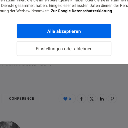
r dann das Ergebnis präsentieren und
 Dienste gesammelt haben. Einige dieser erfassten Daten dienen der Pers
sung der Werbewirksamkeit.
Zur Google Datenschutzerklärung
oßen. In kurzer Zeit und mit relativ
Maschine, wie sie in vielen Fertigungen
Alle akzeptieren
ie dort anfallenden Daten mit anderen
eitere Lösungen Mehrwerte geschaffen,
Einstellungen oder ablehnen
icht möglich gewesen wären. Danke an das
war damit bestanden.
CONFERENCE
0