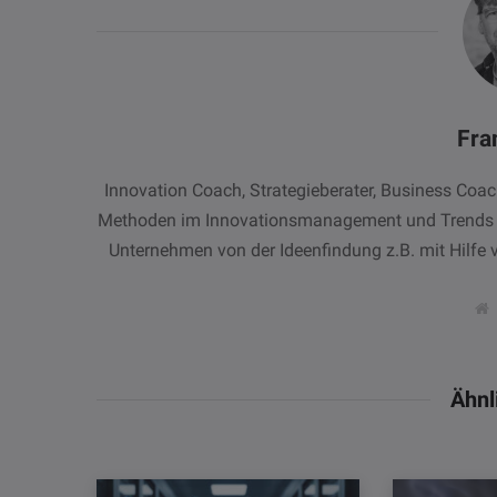
Fra
Innovation Coach, Strategieberater, Business Co
Methoden im Innovationsmanagement und Trends und
Unternehmen von der Ideenfindung z.B. mit Hilfe 
e
b
s
i
t
Ähnl
e