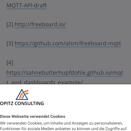
MQTT-API-draft
[2]
http://freeboard.io/
[3]
https://github.com/alsm/freeboard-mqtt
[4]
https://sahnebutterhupfdohle.github.io/mqt
t_and_dashboards_example/
[5]
http://dev.hsl.fi/tmp/mqtt/browser/
Diese Webseite verwendet Cookies
[6]
Wir verwenden Cookies, um Inhalte und Anzeigen zu personalisieren,
Funktionen für soziale Medien anbieten zu können und die Zugriffe auf
http://dev.hsl.fi/tmp/mqtt/map/#&topic=/hf