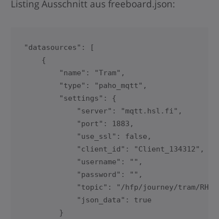
Listing Ausschnitt aus freeboard.json:
"datasources": [

    {

        "name": "Tram",

        "type": "paho_mqtt",

        "settings": {

            "server": "mqtt.hsl.fi",

            "port": 1883,

            "use_ssl": false,

            "client_id": "Client_134312",

            "username": "",

            "password": "",

            "topic": "/hfp/journey/tram/RHKL0
            "json_data": true

        }
