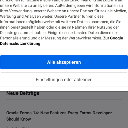
Funktionen für soziale Medien anbieten zu können und die Zugriffe auf
und kommt sie pünktlich?
unsere Website zu analysieren. Außerdem geben wir Informationen zu
Ihrer Verwendung unserer Website an unsere Partner für soziale Medien,
18. OKTOBER 2016
LESEZEIT 5 MIN.
481 AUFRUFE
Werbung und Analysen weiter. Unsere Partner führen diese
Informationen möglicherweise mit weiteren Daten zusammen, die Sie
MQTT[1] (Message Queue Telemetry Transport) hat sich in den
ihnen bereitgestellt haben oder die sie im Rahmen Ihrer Nutzung der
letzten Jahren zu einem wichtigen Nachrichtenprotokoll im
Dienste gesammelt haben. Einige dieser erfassten Daten dienen der
Personalisierung und der Messung der Werbewirksamkeit.
Zur Google
Bereich IoT durchgesetzt. Mit…
Datenschutzerklärung
Alle akzeptieren
Einstellungen oder ablehnen
Neue Beiträge
Oracle Forms 14: New Features Every Forms Developer
Should Know
2. JULI 2026