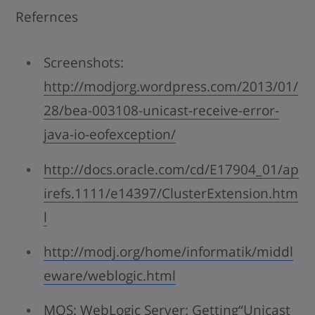
Refernces
Screenshots:
http://modjorg.wordpress.com/2013/01/
28/bea-003108-unicast-receive-error-
java-io-eofexception/
http://docs.oracle.com/cd/E17904_01/ap
irefs.1111/e14397/ClusterExtension.htm
l
http://modj.org/home/informatik/middl
eware/weblogic.html
MOS: WebLogic Server: Getting“Unicast