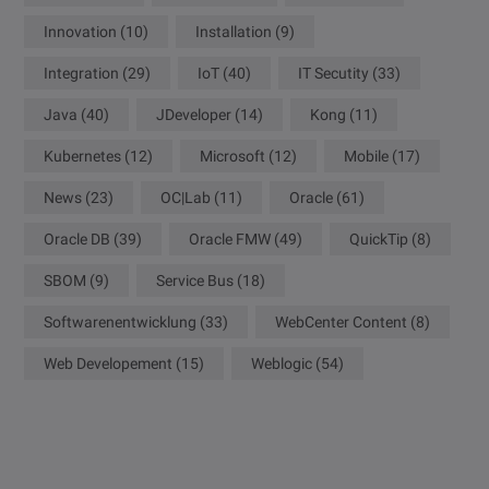
Innovation
(10)
Installation
(9)
Integration
(29)
IoT
(40)
IT Secutity
(33)
Java
(40)
JDeveloper
(14)
Kong
(11)
Kubernetes
(12)
Microsoft
(12)
Mobile
(17)
News
(23)
OC|Lab
(11)
Oracle
(61)
Oracle DB
(39)
Oracle FMW
(49)
QuickTip
(8)
SBOM
(9)
Service Bus
(18)
Softwarenentwicklung
(33)
WebCenter Content
(8)
Web Developement
(15)
Weblogic
(54)