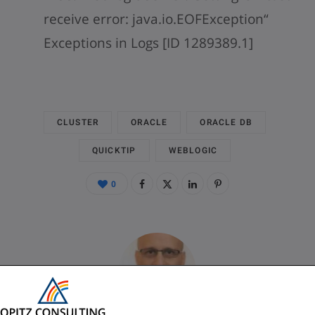
receive error: java.io.EOFException“
Exceptions in Logs [ID 1289389.1]
CLUSTER
ORACLE
ORACLE DB
QUICKTIP
WEBLOGIC
0