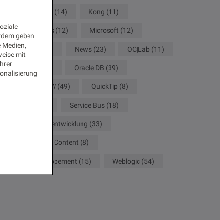
JDeveloper
(14)
Kong
(11)
oziale
Kubernetes
(12)
Microsoft
(12)
erdem geben
e Medien,
Mobile
(17)
News
(23)
OC|Lab
(11)
weise mit
Ihrer
Oracle
(61)
Oracle DB
(39)
onalisierung
Oracle FMW
(49)
QuickTip
(8)
SBOM
(9)
Service Bus
(18)
Softwarenentwicklung
(33)
WebCenter Content
(8)
Web Developement
(15)
Weblogic
(54)