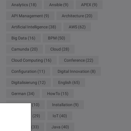
Analytics
(18)
Ansible
(9)
APEX
(9)
API Management
(9)
Architecture
(20)
Artificial Intelligence
(38)
AWS
(62)
Big Data
(16)
BPM
(50)
Camunda
(20)
Cloud
(28)
Cloud Computing
(16)
Conference
(22)
Configuration
(11)
Digital Innovation
(8)
Digitalisierung
(12)
English
(65)
German
(34)
HowTo
(15)
Innovation
(10)
Installation
(9)
Integration
(29)
IoT
(40)
IT Secutity
(33)
Java
(40)