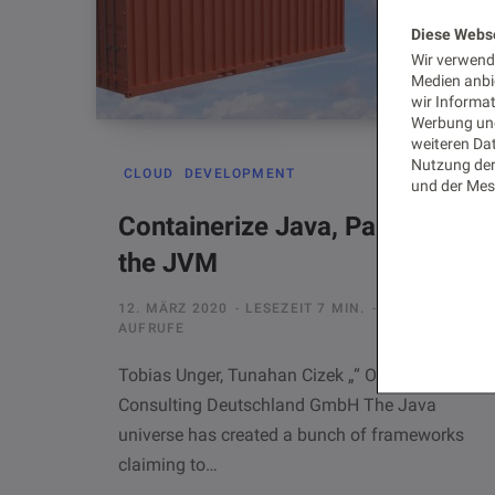
Diese Webs
Wir verwende
Medien anbi
wir Informa
Werbung und
weiteren Dat
Nutzung der
CLOUD
DEVELOPMENT
und der Mes
Containerize Java, Part 1 –
the JVM
12. MÄRZ 2020
LESEZEIT 7 MIN.
1073
AUFRUFE
Tobias Unger, Tunahan Cizek „“ Opitz
Consulting Deutschland GmbH The Java
universe has created a bunch of frameworks
claiming to…