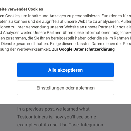
eite verwendet Cookies
n Cookies, um Inhalte und Anzeigen zu personalisieren, Funktionen für s
eten zu können und die Zugriffe auf unsere Website zu analysieren. Auß
tionen zu Ihrer Verwendung unserer Website an unsere Partner für sozial
 Analysen weiter. Unsere Partner führen diese Informationen möglicher
en zusammen, die Sie ihnen bereitgestellt haben oder die sie im Rahmen 
 Dienste gesammelt haben. Einige dieser erfassten Daten dienen der Pers
DEVOPS
sung der Werbewirksamkeit.
Zur Google Datenschutzerklärung
Testcontainers – Unleash Your
(Unit) Tests Using Docker
Alle akzeptieren
(2/3)
Einstellungen oder ablehnen
24. FEBRUAR 2020
LESEZEIT 5 MIN.
1566
AUFRUFE
In a previous post, we learned what
Testcontainers is; now you’ll see some
examples of its use. Use Case: Integration…