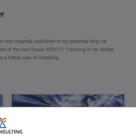
er
r was orignally published in my personal blog via
tter of the new Oracle APEX 21.1 running in my docker
 a futher view of installing…