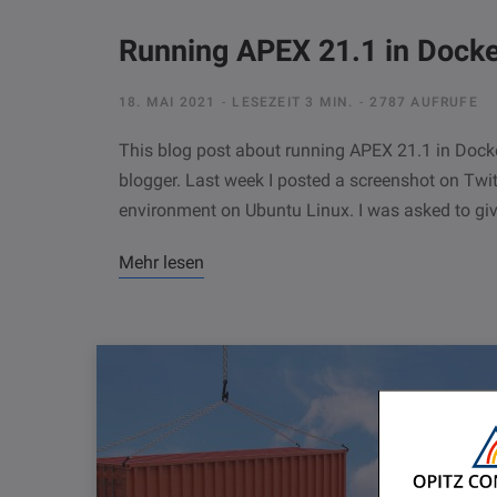
Running APEX 21.1 in Dock
18. MAI 2021
LESEZEIT 3 MIN.
2787 AUFRUFE
This blog post about running APEX 21.1 in Docke
blogger. Last week I posted a screenshot on Twi
environment on Ubuntu Linux. I was asked to give
Mehr lesen