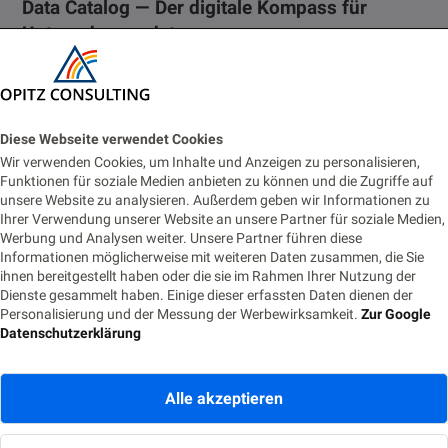
Data Catalog — Der digitale Kompass für
Unternehmensdaten
21. JULI 2021
LESEZEIT 9 MIN.
1470 AUFRUFE
Kataloge waren bereits in der Antike populär. In seinem Epos Ilias
widmet der griechische Dichter Homer mehr als 200 Verse…
Diese Webseite verwendet Cookies
Wir verwenden Cookies, um Inhalte und Anzeigen zu personalisieren,
Funktionen für soziale Medien anbieten zu können und die Zugriffe auf
unsere Website zu analysieren. Außerdem geben wir Informationen zu
Ihrer Verwendung unserer Website an unsere Partner für soziale Medien,
Werbung und Analysen weiter. Unsere Partner führen diese
Informationen möglicherweise mit weiteren Daten zusammen, die Sie
ihnen bereitgestellt haben oder die sie im Rahmen Ihrer Nutzung der
Dienste gesammelt haben. Einige dieser erfassten Daten dienen der
Personalisierung und der Messung der Werbewirksamkeit.
Zur Google
Datenschutzerklärung
Alle akzeptieren