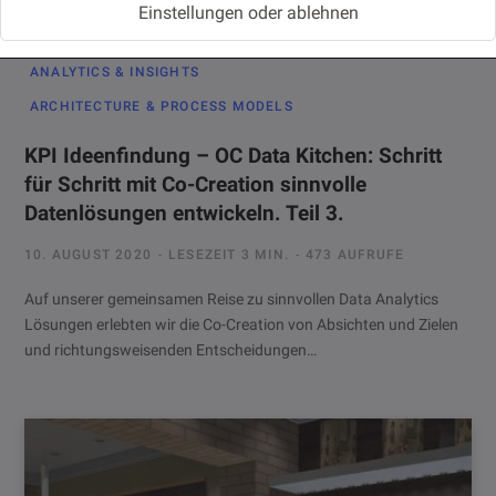
Einstellungen oder ablehnen
ANALYTICS & INSIGHTS
ARCHITECTURE & PROCESS MODELS
KPI Ideenfindung – OC Data Kitchen: Schritt
für Schritt mit Co-Creation sinnvolle
Datenlösungen entwickeln. Teil 3.
10. AUGUST 2020
LESEZEIT 3 MIN.
473 AUFRUFE
Auf unserer gemeinsamen Reise zu sinnvollen Data Analytics
Lösungen erlebten wir die Co-Creation von Absichten und Zielen
und richtungsweisenden Entscheidungen…