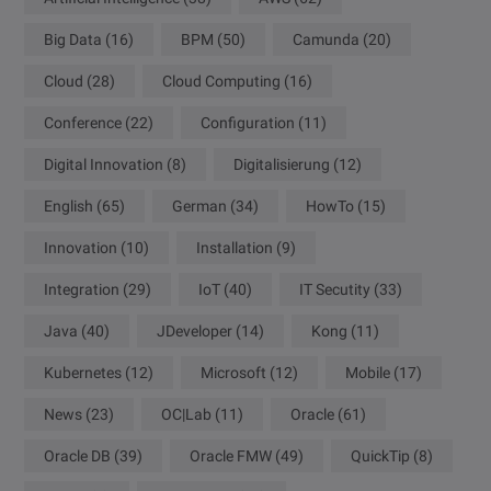
Big Data
(16)
BPM
(50)
Camunda
(20)
Cloud
(28)
Cloud Computing
(16)
Conference
(22)
Configuration
(11)
Digital Innovation
(8)
Digitalisierung
(12)
English
(65)
German
(34)
HowTo
(15)
Innovation
(10)
Installation
(9)
Integration
(29)
IoT
(40)
IT Secutity
(33)
Java
(40)
JDeveloper
(14)
Kong
(11)
Kubernetes
(12)
Microsoft
(12)
Mobile
(17)
News
(23)
OC|Lab
(11)
Oracle
(61)
Oracle DB
(39)
Oracle FMW
(49)
QuickTip
(8)