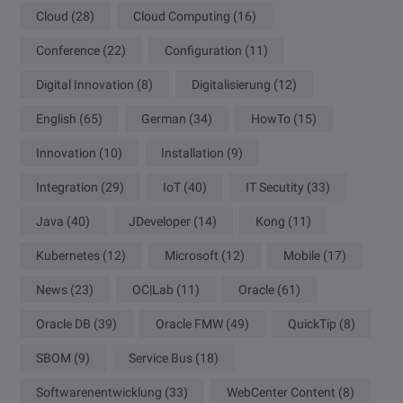
Cloud
(28)
Cloud Computing
(16)
Conference
(22)
Configuration
(11)
Digital Innovation
(8)
Digitalisierung
(12)
English
(65)
German
(34)
HowTo
(15)
Innovation
(10)
Installation
(9)
Integration
(29)
IoT
(40)
IT Secutity
(33)
Java
(40)
JDeveloper
(14)
Kong
(11)
Kubernetes
(12)
Microsoft
(12)
Mobile
(17)
News
(23)
OC|Lab
(11)
Oracle
(61)
Oracle DB
(39)
Oracle FMW
(49)
QuickTip
(8)
SBOM
(9)
Service Bus
(18)
Softwarenentwicklung
(33)
WebCenter Content
(8)