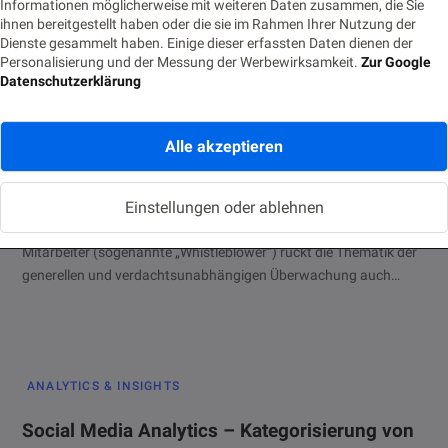
Informationen möglicherweise mit weiteren Daten zusammen, die Sie
ihnen bereitgestellt haben oder die sie im Rahmen Ihrer Nutzung der
Dienste gesammelt haben. Einige dieser erfassten Daten dienen der
Personalisierung und der Messung der Werbewirksamkeit.
Zur Google
Datenschutzerklärung
ANALYTICS & INSIGHTS
NSA und Co – Auswertung von Massendaten
Alle akzeptieren
in R am Beispiel E-Mail-Korrespondenz
7. OKTOBER 2015
LESEZEIT 2 MIN.
345 AUFRUFE
Einstellungen oder ablehnen
Seit den Enthüllungen der NSA Aktivitäten durch ehemalige
Mitarbeiter (sogenannte „Whistleblower“) rückt die Thematik der
generellen und verdachtsunabhängigen Überwachung auch…
ANALYTICS & INSIGHTS
Social Media Analytics – Kategorisierung von