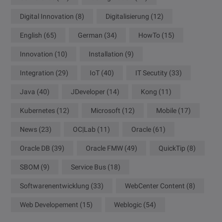
Digital Innovation
(8)
Digitalisierung
(12)
English
(65)
German
(34)
HowTo
(15)
Innovation
(10)
Installation
(9)
Integration
(29)
IoT
(40)
IT Secutity
(33)
Java
(40)
JDeveloper
(14)
Kong
(11)
Kubernetes
(12)
Microsoft
(12)
Mobile
(17)
News
(23)
OC|Lab
(11)
Oracle
(61)
Oracle DB
(39)
Oracle FMW
(49)
QuickTip
(8)
SBOM
(9)
Service Bus
(18)
Softwarenentwicklung
(33)
WebCenter Content
(8)
Web Developement
(15)
Weblogic
(54)