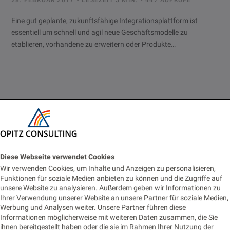
28. FEBRUAR 2017
LESEZEIT 5 MIN.
447 AUFRUFE
Eine gut geplante, zukunftsfähige Integrationsplattform ist
essentiell um schnell und agil neue Geschäftsmodelle zu
etablieren, vorhandene zu erweitern oder Produkte…
CLOUD
Ein Informationsbündel für die Digitalisierung
16. FEBRUAR 2017
LESEZEIT 1 MIN.
392 AUFRUFE
Diese Webseite verwendet Cookies
Vertriebsgespräche haben den interessanten Nebeneffekt, dass
Wir verwenden Cookies, um Inhalte und Anzeigen zu personalisieren,
man die eigenen Inhalte reflektiert. Im Anschluss meines letzten
Funktionen für soziale Medien anbieten zu können und die Zugriffe auf
Gespräches haben wir eine Auswahl…
unsere Website zu analysieren. Außerdem geben wir Informationen zu
Ihrer Verwendung unserer Website an unsere Partner für soziale Medien,
Werbung und Analysen weiter. Unsere Partner führen diese
Informationen möglicherweise mit weiteren Daten zusammen, die Sie
ihnen bereitgestellt haben oder die sie im Rahmen Ihrer Nutzung der