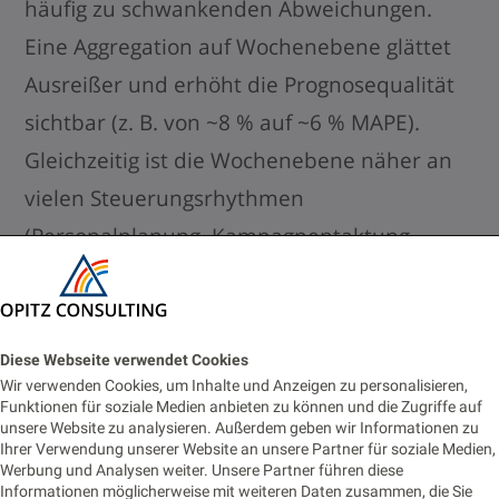
häufig zu schwankenden Abweichungen.
Eine Aggregation auf Wochenebene glättet
Ausreißer und erhöht die Prognosequalität
sichtbar (z. B. von ~8 % auf ~6 % MAPE).
Gleichzeitig ist die Wochenebene näher an
vielen Steuerungsrhythmen
(Personalplanung, Kampagnentaktung,
Warenverfügbarkeit).
Statt ein Tagesmodell immer weiter zu
Diese Webseite verwendet Cookies
„feintunen“, ist die sauber begründete
Wir verwenden Cookies, um Inhalte und Anzeigen zu personalisieren,
Funktionen für soziale Medien anbieten zu können und die Zugriffe auf
Granularitätswahl oft der größere Hebel.
unsere Website zu analysieren. Außerdem geben wir Informationen zu
Ihrer Verwendung unserer Website an unsere Partner für soziale Medien,
Werbung und Analysen weiter. Unsere Partner führen diese
Informationen möglicherweise mit weiteren Daten zusammen, die Sie