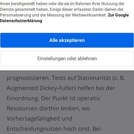
Grenzen anerkennen – und
ihnen bereitgestellt haben oder die sie im Rahmen Ihrer Nutzung der
Dienste gesammelt haben. Einige dieser erfassten Daten dienen der
Personalisierung und der Messung der Werbewirksamkeit.
Zur Google
bewusst umgehen
Datenschutzerklärung
Nicht jede Zeitreihe ist vorhersagbar.
Alle akzeptieren
Märkte, die einem Random-Walk ähneln (z.
B. kurzfristige Kursbewegungen), lassen sich
Einstellungen oder ablehnen
mit Standardverfahren kaum treffsicher
prognostizieren. Tests auf Stationarität (z. B.
Augmented Dickey-Fuller) helfen bei der
Einordnung. Der Punkt ist operativ:
Ressourcen dorthin lenken, wo
Vorhersagefähigkeit und
Entscheidungnutzen hoch sind. Bei