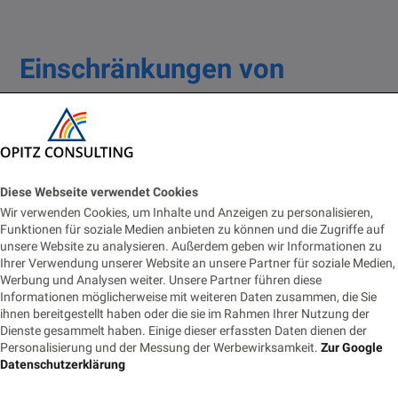
Einschränkungen von
RHEL7/OL7 (Stand 2025)
Kein regulärer Wartungssupport mehr seit
Juni 2024.
Diese Webseite verwendet Cookies
Wir verwenden Cookies, um Inhalte und Anzeigen zu personalisieren,
Keine neuen Hardware-Treiber oder
Funktionen für soziale Medien anbieten zu können und die Zugriffe auf
Features.
unsere Website zu analysieren. Außerdem geben wir Informationen zu
Ihrer Verwendung unserer Website an unsere Partner für soziale Medien,
Sicherheitsrisiken steigen, wenn kein ELS
Werbung und Analysen weiter. Unsere Partner führen diese
Informationen möglicherweise mit weiteren Daten zusammen, die Sie
gebucht wird.
ihnen bereitgestellt haben oder die sie im Rahmen Ihrer Nutzung der
Dienste gesammelt haben. Einige dieser erfassten Daten dienen der
Personalisierung und der Messung der Werbewirksamkeit.
Zur Google
Datenschutzerklärung
Fazit