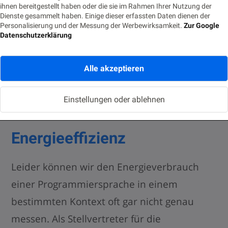
ihnen bereitgestellt haben oder die sie im Rahmen Ihrer Nutzung der
Energieverbrauch der IT-Anwendung
Dienste gesammelt haben. Einige dieser erfassten Daten dienen der
Personalisierung und der Messung der Werbewirksamkeit.
Zur Google
reduzieren, indem dann unnötige
Datenschutzerklärung
Speicheroperationen vermieden werden.
Alle akzeptieren
Ausführungsgeschwindigkei
Einstellungen oder ablehnen
t als Maß für
Energieeffizienz
Leider können wir den Energieverbrauch
einer Programmiersprache in einem
bestimmten Kontext oft gar nicht genau
messen. Als Stellvertreter für die