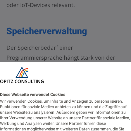
oder IoT-Devices relevant.
Speicherverwaltung
Der Speicherbedarf einer
Programmiersprache hängt stark von der
Methodik ab, mit der der Speicher verwaltet
wird. Sprachen mit automatischer
Speicherbereinigung (
Garbage Collection
)
Diese Webseite verwendet Cookies
übernehmen das Management nicht mehr
Wir verwenden Cookies, um Inhalte und Anzeigen zu personalisieren,
benötigter Speicherressourcen. Eine
Funktionen für soziale Medien anbieten zu können und die Zugriffe auf
unsere Website zu analysieren. Außerdem geben wir Informationen zu
effiziente Garbage Collection minimiert den
Ihrer Verwendung unserer Website an unsere Partner für soziale Medien,
Werbung und Analysen weiter. Unsere Partner führen diese
Speicherverbrauch und kann so den
Informationen möglicherweise mit weiteren Daten zusammen, die Sie