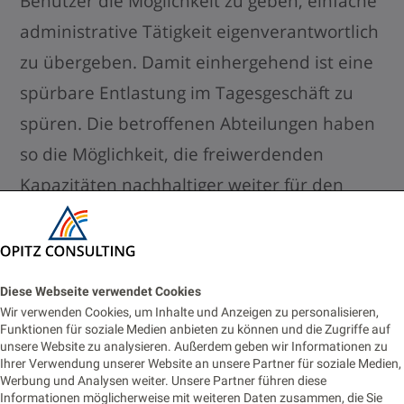
Benutzer die Möglichkeit zu geben, einfache
administrative Tätigkeit eigenverantwortlich
zu übergeben. Damit einhergehend ist eine
spürbare Entlastung im Tagesgeschäft zu
spüren. Die betroffenen Abteilungen haben
so die Möglichkeit, die freiwerdenden
Kapazitäten nachhaltiger weiter für den
Unternehmenserfolg einzusetzen. Dafür
braucht es immer mehr vollautomatisierte
Prozesse.
Diese Webseite verwendet Cookies
Wir verwenden Cookies, um Inhalte und Anzeigen zu personalisieren,
Funktionen für soziale Medien anbieten zu können und die Zugriffe auf
Um so optimierter und automatischer der
unsere Website zu analysieren. Außerdem geben wir Informationen zu
Prozessablauf ist, um so mehr nähern wir
Ihrer Verwendung unserer Website an unsere Partner für soziale Medien,
Werbung und Analysen weiter. Unsere Partner führen diese
uns der Phase C.
Informationen möglicherweise mit weiteren Daten zusammen, die Sie