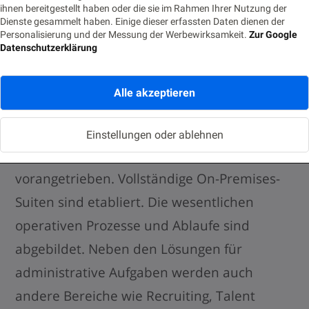
ihnen bereitgestellt haben oder die sie im Rahmen Ihrer Nutzung der
Dienste gesammelt haben. Einige dieser erfassten Daten dienen der
Personalisierung und der Messung der Werbewirksamkeit.
Zur Google
Phase C: Digitalisierung von Identity-
Datenschutzerklärung
Kernprozessen (on-premises)
Alle akzeptieren
Parallel zu ESS/MSS aus Phase B++ wurde die
Entwicklung von Anwendungen zum
Einstellungen oder ablehnen
Management von Kernprozessen
vorangetrieben. Vollständige On-Premises-
Suiten sind etabliert. Die wesentlichen
operativen Prozesse und Ablaufe sind
abgebildet. Neben den Lösungen für
administrative Aufgaben werden auch
andere Bereiche wie Recruiting, Talent