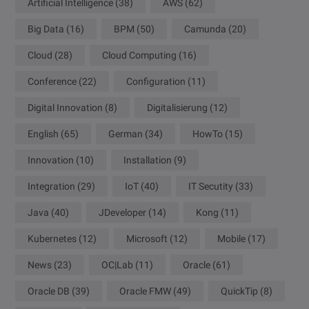
Artificial Intelligence
(38)
AWS
(62)
Big Data
(16)
BPM
(50)
Camunda
(20)
Cloud
(28)
Cloud Computing
(16)
Conference
(22)
Configuration
(11)
Digital Innovation
(8)
Digitalisierung
(12)
English
(65)
German
(34)
HowTo
(15)
Innovation
(10)
Installation
(9)
Integration
(29)
IoT
(40)
IT Secutity
(33)
Java
(40)
JDeveloper
(14)
Kong
(11)
Kubernetes
(12)
Microsoft
(12)
Mobile
(17)
News
(23)
OC|Lab
(11)
Oracle
(61)
Oracle DB
(39)
Oracle FMW
(49)
QuickTip
(8)