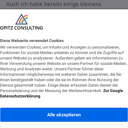
Auch ich habe bereits einige kleinere
Beispielsprojekte realisiert und wurde bin
begeistert von der schnellen Realisierung.
Bislang habe ich kein Problemen erlebt, das
Diese Webseite verwendet Cookies
sich in Flutter nicht lösen ließ. Das meiste,
Wir verwenden Cookies, um Inhalte und Anzeigen zu personalisieren,
was ich brauchte, war bereits Bestandteil
Funktionen für soziale Medien anbieten zu können und die Zugriffe auf
unsere Website zu analysieren. Außerdem geben wir Informationen zu
von Flutter, und wenn doch mal was fehlte,
Ihrer Verwendung unserer Website an unsere Partner für soziale Medien,
Werbung und Analysen weiter. Unsere Partner führen diese
halfen mir die unzähligen Bibliotheken mit
Informationen möglicherweise mit weiteren Daten zusammen, die Sie
ihnen bereitgestellt haben oder die sie im Rahmen Ihrer Nutzung der
Zusatzfunktionen sofort weiter.
Dienste gesammelt haben. Einige dieser erfassten Daten dienen der
Personalisierung und der Messung der Werbewirksamkeit.
Zur Google
Datenschutzerklärung
Wenn Sie weitere Infos zu Flutter haben
möchten, schauen Sie am besten mal auf
Alle akzeptieren
der offiziellen Seite nach. Dort finden Sie