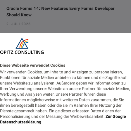
Oracle Forms 14: New Features Every Forms Developer
Should Know
2. JULI 2026
Vom Monitoring zur Fachanwendung: Prometheus-Alerts für
Business-Prozesse nutzbar machen
22. JUNI 2026
Diese Webseite verwendet Cookies
Eventbasierte Synchronisation zwischen Monolith und
Cloud-Modul
Wir verwenden Cookies, um Inhalte und Anzeigen zu personalisieren,
Funktionen für soziale Medien anbieten zu können und die Zugriffe auf
18. JUNI 2026
unsere Website zu analysieren. Außerdem geben wir Informationen zu
Ihrer Verwendung unserer Website an unsere Partner für soziale Medien,
Die Nachtwache: Rufbereitschaft für IT-Profis
Werbung und Analysen weiter. Unsere Partner führen diese
Informationen möglicherweise mit weiteren Daten zusammen, die Sie
9. JUNI 2026
ihnen bereitgestellt haben oder die sie im Rahmen Ihrer Nutzung der
Dienste gesammelt haben. Einige dieser erfassten Daten dienen der
Personalisierung und der Messung der Werbewirksamkeit.
Zur Google
Datenschutzerklärung
Tags