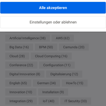
Alle akzeptieren
ACM
(8)
ADF
(8)
Agile
(10)
Analytics
(18)
Ansible
(9)
APEX
(9)
Einstellungen oder ablehnen
API Management
(9)
Architecture
(20)
Artificial Intelligence
(38)
AWS
(62)
Big Data
(16)
BPM
(50)
Camunda
(20)
Cloud
(28)
Cloud Computing
(16)
Conference
(22)
Configuration
(11)
Digital Innovation
(8)
Digitalisierung
(12)
English
(65)
German
(34)
HowTo
(15)
Innovation
(10)
Installation
(9)
Integration
(29)
IoT
(40)
IT Secutity
(33)