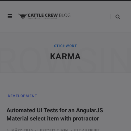
ROWSI
STICHWORT
KARMA
DEVELOPMENT
Automated UI Tests for an AngularJS
Material select item with protractor
5. MÄRZ 2015
LESEZEIT 2 MIN.
817 AUFRUFE