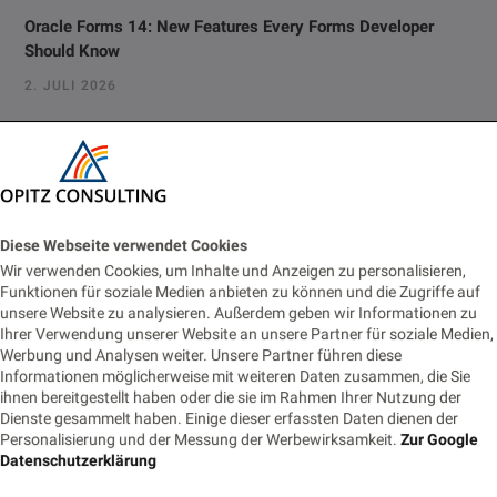
Oracle Forms 14: New Features Every Forms Developer
Should Know
2. JULI 2026
Vom Monitoring zur Fachanwendung: Prometheus-Alerts für
Business-Prozesse nutzbar machen
22. JUNI 2026
Eventbasierte Synchronisation zwischen Monolith und
Diese Webseite verwendet Cookies
Cloud-Modul
Wir verwenden Cookies, um Inhalte und Anzeigen zu personalisieren,
Funktionen für soziale Medien anbieten zu können und die Zugriffe auf
18. JUNI 2026
unsere Website zu analysieren. Außerdem geben wir Informationen zu
Ihrer Verwendung unserer Website an unsere Partner für soziale Medien,
Die Nachtwache: Rufbereitschaft für IT-Profis
Werbung und Analysen weiter. Unsere Partner führen diese
Informationen möglicherweise mit weiteren Daten zusammen, die Sie
9. JUNI 2026
ihnen bereitgestellt haben oder die sie im Rahmen Ihrer Nutzung der
Dienste gesammelt haben. Einige dieser erfassten Daten dienen der
Personalisierung und der Messung der Werbewirksamkeit.
Zur Google
Datenschutzerklärung
Tags