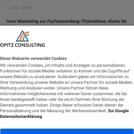
2. JULI 2026
Vom Monitoring zur Fachanwendung: Prometheus-Alerts für
Business-Prozesse nutzbar machen
22. JUNI 2026
Eventbasierte Synchronisation zwischen Monolith und
Cloud-Modul
Diese Webseite verwendet Cookies
Wir verwenden Cookies, um Inhalte und Anzeigen zu personalisieren,
18. JUNI 2026
Funktionen für soziale Medien anbieten zu können und die Zugriffe auf
unsere Website zu analysieren. Außerdem geben wir Informationen zu
Die Nachtwache: Rufbereitschaft für IT-Profis
Ihrer Verwendung unserer Website an unsere Partner für soziale Medien,
Werbung und Analysen weiter. Unsere Partner führen diese
9. JUNI 2026
Informationen möglicherweise mit weiteren Daten zusammen, die Sie
ihnen bereitgestellt haben oder die sie im Rahmen Ihrer Nutzung der
Dienste gesammelt haben. Einige dieser erfassten Daten dienen der
Tags
Personalisierung und der Messung der Werbewirksamkeit.
Zur Google
Datenschutzerklärung
ACM
(8)
ADF
(8)
Agile
(10)