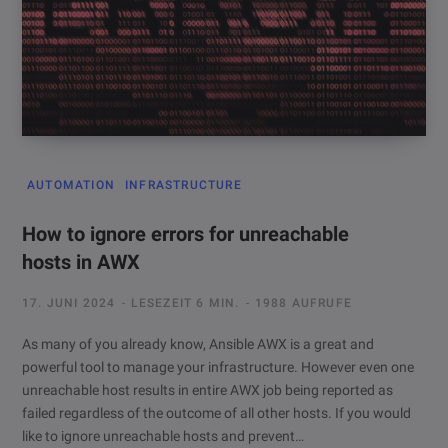
AUTOMATION
INFRASTRUCTURE
How to ignore errors for unreachable
hosts in AWX
17. JUNI 2024
LESEZEIT 6 MIN.
1988 AUFRUFE
As many of you already know, Ansible AWX is a great and
powerful tool to manage your infrastructure. However even one
unreachable host results in entire AWX job being reported as
failed regardless of the outcome of all other hosts. If you would
like to ignore unreachable hosts and prevent…