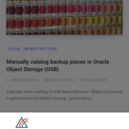
CLOUD
INFRASTRUCTURE
Manually catalog backup pieces in Oracle
Object Storage (OSB)
6. OKTOBER 2020
LESEZEIT 2 MIN.
3410 AUFRUFE
Typically, when working Oracle Secure Backup / libopc you should
in general have an RMAN Catalog. Just to be on…