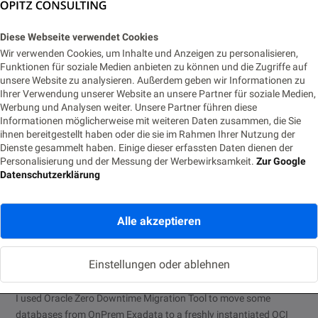
Diese Webseite verwendet Cookies
Wir verwenden Cookies, um Inhalte und Anzeigen zu personalisieren,
Funktionen für soziale Medien anbieten zu können und die Zugriffe auf
unsere Website zu analysieren. Außerdem geben wir Informationen zu
Ihrer Verwendung unserer Website an unsere Partner für soziale Medien,
Werbung und Analysen weiter. Unsere Partner führen diese
Informationen möglicherweise mit weiteren Daten zusammen, die Sie
ihnen bereitgestellt haben oder die sie im Rahmen Ihrer Nutzung der
Dienste gesammelt haben. Einige dieser erfassten Daten dienen der
Personalisierung und der Messung der Werbewirksamkeit.
Zur Google
Datenschutzerklärung
CLOUD
INFRASTRUCTURE
Alle akzeptieren
Catastrophic slow backup/restore to Oracle
Cloud Infrastructure Object Storage and its fix
Einstellungen oder ablehnen
28. AUGUST 2020
LESEZEIT 3 MIN.
2237 AUFRUFE
I used Oracle Zero Downtime Migration Tool to move some
databases from OnPrem Exadata to a freshly instantiated OCI