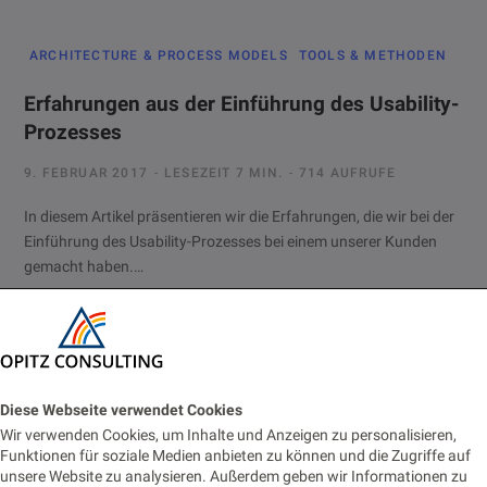
ARCHITECTURE & PROCESS MODELS
TOOLS & METHODEN
Erfahrungen aus der Einführung des Usability-
Prozesses
9. FEBRUAR 2017
LESEZEIT 7 MIN.
714 AUFRUFE
In diesem Artikel präsentieren wir die Erfahrungen, die wir bei der
Einführung des Usability-Prozesses bei einem unserer Kunden
gemacht haben.…
SUSTAINABILITY & AWARENESS
TOOLS & METHODEN
Diese Webseite verwendet Cookies
Usability – Weit mehr als „žsieht schick aus“œ
Wir verwenden Cookies, um Inhalte und Anzeigen zu personalisieren,
Funktionen für soziale Medien anbieten zu können und die Zugriffe auf
unsere Website zu analysieren. Außerdem geben wir Informationen zu
6. FEBRUAR 2017
LESEZEIT 5 MIN.
271 AUFRUFE