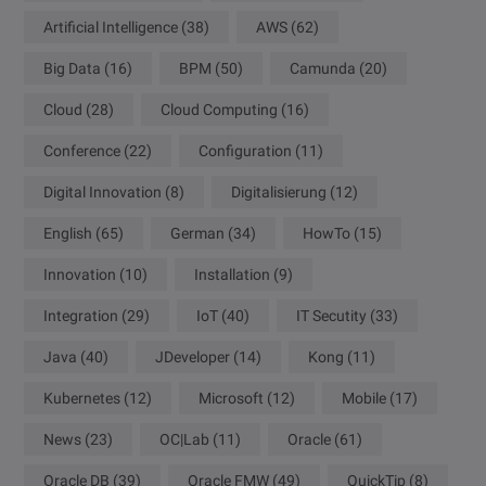
Artificial Intelligence
(38)
AWS
(62)
Big Data
(16)
BPM
(50)
Camunda
(20)
Cloud
(28)
Cloud Computing
(16)
Conference
(22)
Configuration
(11)
Digital Innovation
(8)
Digitalisierung
(12)
English
(65)
German
(34)
HowTo
(15)
Innovation
(10)
Installation
(9)
Integration
(29)
IoT
(40)
IT Secutity
(33)
Java
(40)
JDeveloper
(14)
Kong
(11)
Kubernetes
(12)
Microsoft
(12)
Mobile
(17)
News
(23)
OC|Lab
(11)
Oracle
(61)
Oracle DB
(39)
Oracle FMW
(49)
QuickTip
(8)