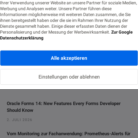
Ihrer Verwendung unserer Website an unsere Partner für soziale Medien,
Werbung und Analysen weiter. Unsere Partner führen diese
Von Alexander Ludwig Was ist Usability? Als Usability-Engineer
Informationen möglicherweise mit weiteren Daten zusammen, die Sie
erlebt man in Gesprächen häufig, dass bei Usability nur an
ihnen bereitgestellt haben oder die sie im Rahmen Ihrer Nutzung der
Oberflächen gedacht…
Dienste gesammelt haben. Einige dieser erfassten Daten dienen der
Personalisierung und der Messung der Werbewirksamkeit.
Zur Google
Datenschutzerklärung
Alle akzeptieren
Einstellungen oder ablehnen
Neue Beiträge
Oracle Forms 14: New Features Every Forms Developer
Should Know
2. JULI 2026
Vom Monitoring zur Fachanwendung: Prometheus-Alerts für