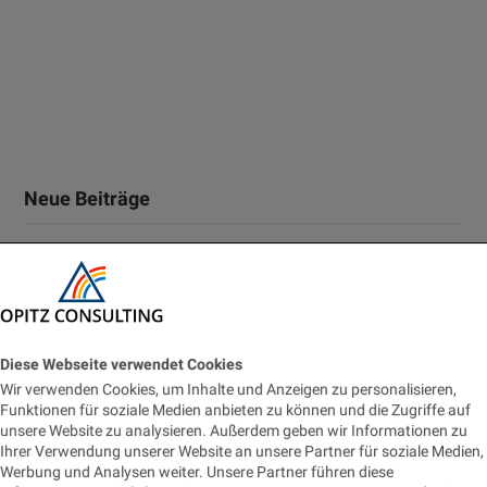
Neue Beiträge
Oracle Forms 14: New Features Every Forms Developer
Should Know
2. JULI 2026
Diese Webseite verwendet Cookies
Vom Monitoring zur Fachanwendung: Prometheus-Alerts für
Wir verwenden Cookies, um Inhalte und Anzeigen zu personalisieren,
Business-Prozesse nutzbar machen
Funktionen für soziale Medien anbieten zu können und die Zugriffe auf
unsere Website zu analysieren. Außerdem geben wir Informationen zu
22. JUNI 2026
Ihrer Verwendung unserer Website an unsere Partner für soziale Medien,
Werbung und Analysen weiter. Unsere Partner führen diese