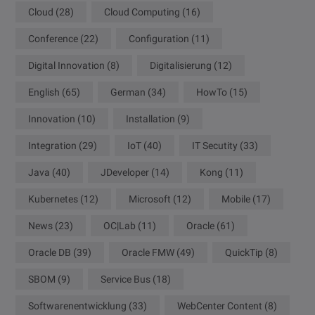
Cloud
(28)
Cloud Computing
(16)
Conference
(22)
Configuration
(11)
Digital Innovation
(8)
Digitalisierung
(12)
English
(65)
German
(34)
HowTo
(15)
Innovation
(10)
Installation
(9)
Integration
(29)
IoT
(40)
IT Secutity
(33)
Java
(40)
JDeveloper
(14)
Kong
(11)
Kubernetes
(12)
Microsoft
(12)
Mobile
(17)
News
(23)
OC|Lab
(11)
Oracle
(61)
Oracle DB
(39)
Oracle FMW
(49)
QuickTip
(8)
SBOM
(9)
Service Bus
(18)
Softwarenentwicklung
(33)
WebCenter Content
(8)