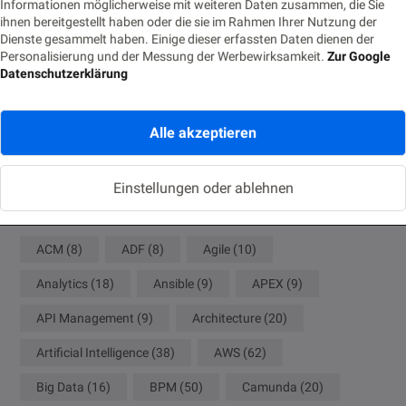
Eventbasierte Synchronisation zwischen Monolith und
Informationen möglicherweise mit weiteren Daten zusammen, die Sie
Cloud-Modul
ihnen bereitgestellt haben oder die sie im Rahmen Ihrer Nutzung der
Dienste gesammelt haben. Einige dieser erfassten Daten dienen der
18. JUNI 2026
Personalisierung und der Messung der Werbewirksamkeit.
Zur Google
Datenschutzerklärung
Die Nachtwache: Rufbereitschaft für IT-Profis
9. JUNI 2026
Alle akzeptieren
Tags
Einstellungen oder ablehnen
ACM
(8)
ADF
(8)
Agile
(10)
Analytics
(18)
Ansible
(9)
APEX
(9)
API Management
(9)
Architecture
(20)
Artificial Intelligence
(38)
AWS
(62)
Big Data
(16)
BPM
(50)
Camunda
(20)