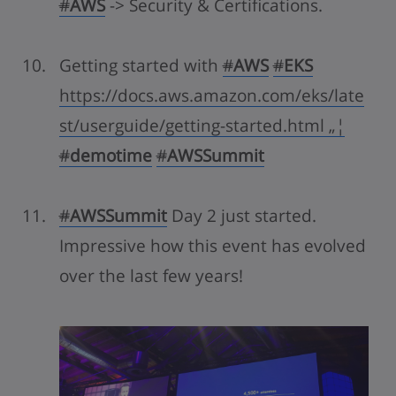
#
AWS
-> Security & Certifications.
Getting started with
#
AWS
#
EKS
https://
docs.aws.amazon.com/eks/late
st/use
rguide/getting-started.html
„¦
#
demotime
#
AWSSummit
#
AWSSummit
Day 2 just started.
Impressive how this event has evolved
over the last few years!