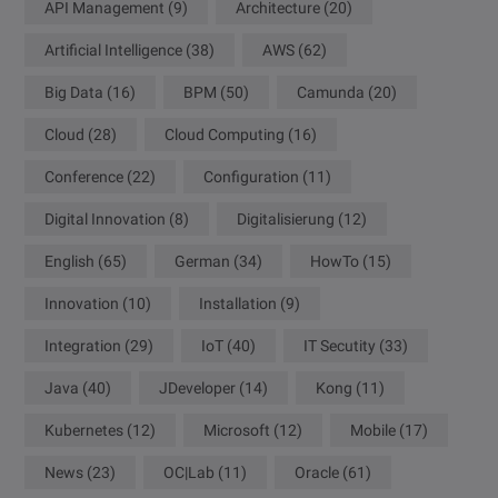
API Management
(9)
Architecture
(20)
Artificial Intelligence
(38)
AWS
(62)
Big Data
(16)
BPM
(50)
Camunda
(20)
Cloud
(28)
Cloud Computing
(16)
Conference
(22)
Configuration
(11)
Digital Innovation
(8)
Digitalisierung
(12)
English
(65)
German
(34)
HowTo
(15)
Innovation
(10)
Installation
(9)
Integration
(29)
IoT
(40)
IT Secutity
(33)
Java
(40)
JDeveloper
(14)
Kong
(11)
Kubernetes
(12)
Microsoft
(12)
Mobile
(17)
News
(23)
OC|Lab
(11)
Oracle
(61)