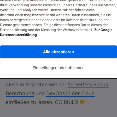
Ihrer Verwendung unserer Website an unsere Partner für soziale Medien,
Werbung und Analysen weiter. Unsere Partner führen diese
Wenn Sie mehr zu unserer Sichtweise über
Informationen möglicherweise mit weiteren Daten zusammen, die Sie
ihnen bereitgestellt haben oder die sie im Rahmen Ihrer Nutzung der
die Innovation im digitalen Wandel erfahren
Dienste gesammelt haben. Einige dieser erfassten Daten dienen der
Personalisierung und der Messung der Werbewirksamkeit.
Zur Google
wollen, so
bestellen Sie sich doch unser
Datenschutzerklärung
gleichnamiges Buch
sowie die
komprimierte
Darstellung als Poster
.
Alle akzeptieren
Alles in allem eine tolle Konferenz mit
Einstellungen oder ablehnen
unzähligen Anregungen. Wir freuen uns
diese in Projekten wie der
Serverless Bonus-
Berechnung
und
DevOps in der Cloud
einfließen zu lassen. GO BUILD