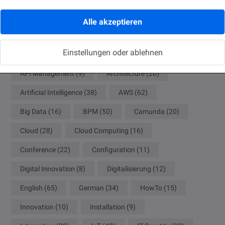
Alle akzeptieren
ACM
(8)
ADF
(8)
Agile
(10)
Einstellungen oder ablehnen
Analytics
(18)
Ansible
(9)
APEX
(9)
API Management
(9)
Architecture
(20)
Artificial Intelligence
(38)
AWS
(62)
Big Data
(16)
BPM
(50)
Camunda
(20)
Cloud
(28)
Cloud Computing
(16)
Conference
(22)
Configuration
(11)
Digital Innovation
(8)
Digitalisierung
(12)
English
(65)
German
(34)
HowTo
(15)
Innovation
(10)
Installation
(9)