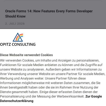
Oracle Forms 14: New Features Every Forms Developer
Should Know
2. JULI 2026
Vom Monitoring zur Fachanwendung: Prometheus-Alerts für
Business-Prozesse nutzbar machen
22. JUNI 2026
Diese Webseite verwendet Cookies
Eventbasierte Synchronisation zwischen Monolith und
Wir verwenden Cookies, um Inhalte und Anzeigen zu personalisieren,
Cloud-Modul
Funktionen für soziale Medien anbieten zu können und die Zugriffe auf
unsere Website zu analysieren. Außerdem geben wir Informationen zu
18. JUNI 2026
Ihrer Verwendung unserer Website an unsere Partner für soziale Medien,
Werbung und Analysen weiter. Unsere Partner führen diese
Die Nachtwache: Rufbereitschaft für IT-Profis
Informationen möglicherweise mit weiteren Daten zusammen, die Sie
ihnen bereitgestellt haben oder die sie im Rahmen Ihrer Nutzung der
9. JUNI 2026
Dienste gesammelt haben. Einige dieser erfassten Daten dienen der
Personalisierung und der Messung der Werbewirksamkeit.
Zur Google
Datenschutzerklärung
Tags