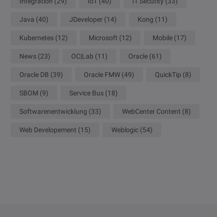
Integration
(29)
IoT
(40)
IT Secutity
(33)
Java
(40)
JDeveloper
(14)
Kong
(11)
Kubernetes
(12)
Microsoft
(12)
Mobile
(17)
News
(23)
OC|Lab
(11)
Oracle
(61)
Oracle DB
(39)
Oracle FMW
(49)
QuickTip
(8)
SBOM
(9)
Service Bus
(18)
Softwarenentwicklung
(33)
WebCenter Content
(8)
Web Developement
(15)
Weblogic
(54)