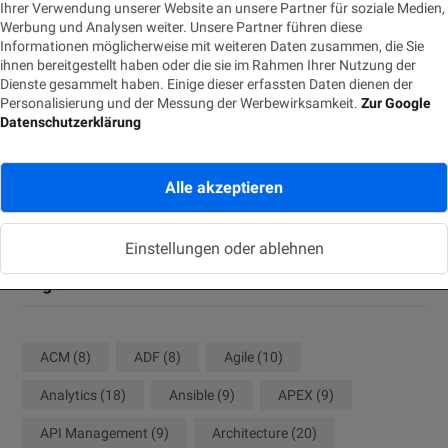
Business-Prozesse nutzbar machen
Ihrer Verwendung unserer Website an unsere Partner für soziale Medien,
Werbung und Analysen weiter. Unsere Partner führen diese
22. JUNI 2026
Informationen möglicherweise mit weiteren Daten zusammen, die Sie
ihnen bereitgestellt haben oder die sie im Rahmen Ihrer Nutzung der
Eventbasierte Synchronisation zwischen Monolith und
Dienste gesammelt haben. Einige dieser erfassten Daten dienen der
Cloud-Modul
Personalisierung und der Messung der Werbewirksamkeit.
Zur Google
Datenschutzerklärung
18. JUNI 2026
Die Nachtwache: Rufbereitschaft für IT-Profis
Alle akzeptieren
9. JUNI 2026
Einstellungen oder ablehnen
Tags
ACM
(8)
ADF
(8)
Agile
(10)
Analytics
(18)
Ansible
(9)
APEX
(9)
API Management
(9)
Architecture
(20)