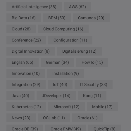
Artificial Intelligence
(38)
AWS
(62)
Big Data
(16)
BPM
(50)
Camunda
(20)
Cloud
(28)
Cloud Computing
(16)
Conference
(22)
Configuration
(11)
Digital Innovation
(8)
Digitalisierung
(12)
English
(65)
German
(34)
HowTo
(15)
Innovation
(10)
Installation
(9)
Integration
(29)
IoT
(40)
IT Secutity
(33)
Java
(40)
JDeveloper
(14)
Kong
(11)
Kubernetes
(12)
Microsoft
(12)
Mobile
(17)
News
(23)
OC|Lab
(11)
Oracle
(61)
Oracle DB
(39)
Oracle FMW
(49)
QuickTip
(8)