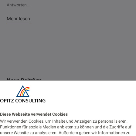
Antworten…
Mehr lesen
Neue Beiträge
Oracle Forms 14: New Features Every Forms Developer
Should Know
Diese Webseite verwendet Cookies
2. JULI 2026
Wir verwenden Cookies, um Inhalte und Anzeigen zu personalisieren,
Funktionen für soziale Medien anbieten zu können und die Zugriffe auf
Vom Monitoring zur Fachanwendung: Prometheus-Alerts für
unsere Website zu analysieren. Außerdem geben wir Informationen zu