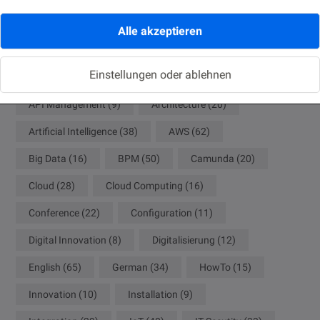
Alle akzeptieren
ACM
(8)
ADF
(8)
Agile
(10)
Einstellungen oder ablehnen
Analytics
(18)
Ansible
(9)
APEX
(9)
API Management
(9)
Architecture
(20)
Artificial Intelligence
(38)
AWS
(62)
Big Data
(16)
BPM
(50)
Camunda
(20)
Cloud
(28)
Cloud Computing
(16)
Conference
(22)
Configuration
(11)
Digital Innovation
(8)
Digitalisierung
(12)
English
(65)
German
(34)
HowTo
(15)
Innovation
(10)
Installation
(9)