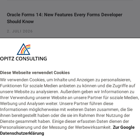
Oracle Forms 14: New Features Every Forms Developer
Should Know
2. JULI 2026
Vom Monitoring zur Fachanwendung: Prometheus-Alerts für
Business-Prozesse nutzbar machen
22. JUNI 2026
Diese Webseite verwendet Cookies
Eventbasierte Synchronisation zwischen Monolith und
Wir verwenden Cookies, um Inhalte und Anzeigen zu personalisieren,
Cloud-Modul
Funktionen für soziale Medien anbieten zu können und die Zugriffe auf
unsere Website zu analysieren. Außerdem geben wir Informationen zu
18. JUNI 2026
Ihrer Verwendung unserer Website an unsere Partner für soziale Medien,
Werbung und Analysen weiter. Unsere Partner führen diese
Die Nachtwache: Rufbereitschaft für IT-Profis
Informationen möglicherweise mit weiteren Daten zusammen, die Sie
ihnen bereitgestellt haben oder die sie im Rahmen Ihrer Nutzung der
9. JUNI 2026
Dienste gesammelt haben. Einige dieser erfassten Daten dienen der
Personalisierung und der Messung der Werbewirksamkeit.
Zur Google
Datenschutzerklärung
Tags