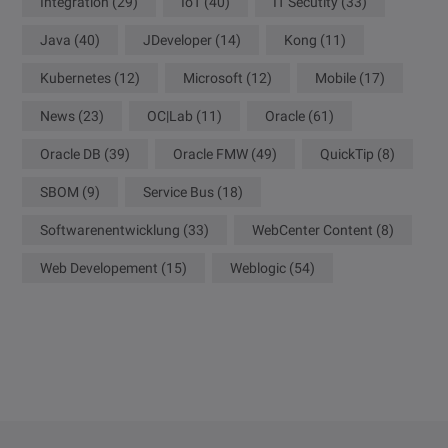
Integration
(29)
IoT
(40)
IT Secutity
(33)
Java
(40)
JDeveloper
(14)
Kong
(11)
Kubernetes
(12)
Microsoft
(12)
Mobile
(17)
News
(23)
OC|Lab
(11)
Oracle
(61)
Oracle DB
(39)
Oracle FMW
(49)
QuickTip
(8)
SBOM
(9)
Service Bus
(18)
Softwarenentwicklung
(33)
WebCenter Content
(8)
Web Developement
(15)
Weblogic
(54)