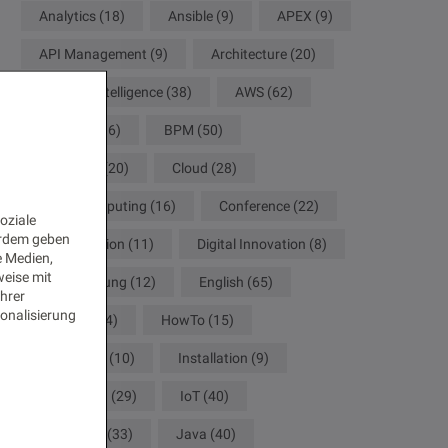
Analytics
(18)
Ansible
(9)
APEX
(9)
API Management
(9)
Architecture
(20)
Artificial Intelligence
(38)
AWS
(62)
Big Data
(16)
BPM
(50)
Camunda
(20)
Cloud
(28)
Cloud Computing
(16)
Conference
(22)
oziale
erdem geben
Configuration
(11)
Digital Innovation
(8)
e Medien,
weise mit
Digitalisierung
(12)
English
(65)
Ihrer
onalisierung
German
(34)
HowTo
(15)
Innovation
(10)
Installation
(9)
Integration
(29)
IoT
(40)
IT Secutity
(33)
Java
(40)