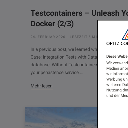
Testcontainers – Unleash Yo
Docker (2/3)
24. FEBRUAR 2020
LESEZEIT 5 MIN.
1566 AUFR
In a previous post, we learned what Testcontaine
Diese Webs
Case: Integration Tests with Database Imagine,
Wir verwende
database. Without Testcontainers, you would typ
Medien anbi
your persistence service.…
wir Informa
Werbung und
weiteren Dat
Mehr lesen
Nutzung der
und der Mes