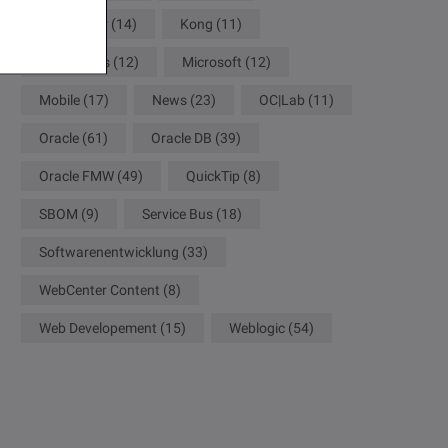
JDeveloper
(14)
Kong
(11)
Kubernetes
(12)
Microsoft
(12)
Mobile
(17)
News
(23)
OC|Lab
(11)
Oracle
(61)
Oracle DB
(39)
Oracle FMW
(49)
QuickTip
(8)
SBOM
(9)
Service Bus
(18)
Softwarenentwicklung
(33)
WebCenter Content
(8)
Web Developement
(15)
Weblogic
(54)