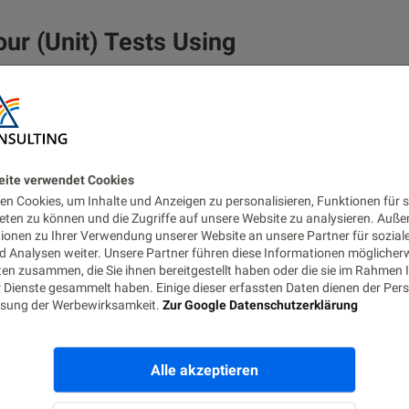
ur (Unit) Tests Using
UFE
rs is; now you’ll see some examples of its use. Use
eite verwendet Cookies
 your production system makes use of a Postgres
n Cookies, um Inhalte und Anzeigen zu personalisieren, Funktionen für s
ically set up an in-memory database like H2 to back
eten zu können und die Zugriffe auf unsere Website zu analysieren. Auß
tionen zu Ihrer Verwendung unserer Website an unsere Partner für sozial
 Analysen weiter. Unsere Partner führen diese Informationen möglicher
en zusammen, die Sie ihnen bereitgestellt haben oder die sie im Rahmen 
 Dienste gesammelt haben. Einige dieser erfassten Daten dienen der Pers
sung der Werbewirksamkeit.
Zur Google Datenschutzerklärung
Alle akzeptieren