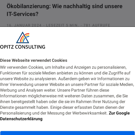
Ökobilanzierung: Wie nachhaltig sind unsere
IT-Services?
16. JANUAR 2024
LESEZEIT 5 MIN.
781 AUFRUFE
Ende November veranstaltete der Innovation Hub Bergisches
Rheinland in Gummersbach bei Köln ein Bootcamp zum Thema
Nachhaltigkeit und Ökobilanzierung. Eine…
Diese Webseite verwendet Cookies
Wir verwenden Cookies, um Inhalte und Anzeigen zu personalisieren,
Funktionen für soziale Medien anbieten zu können und die Zugriffe auf
unsere Website zu analysieren. Außerdem geben wir Informationen zu
Ihrer Verwendung unserer Website an unsere Partner für soziale Medien,
Werbung und Analysen weiter. Unsere Partner führen diese
Informationen möglicherweise mit weiteren Daten zusammen, die Sie
ihnen bereitgestellt haben oder die sie im Rahmen Ihrer Nutzung der
Dienste gesammelt haben. Einige dieser erfassten Daten dienen der
Neue Beiträge
Personalisierung und der Messung der Werbewirksamkeit.
Zur Google
Datenschutzerklärung
Oracle Forms 14: New Features Every Forms Developer