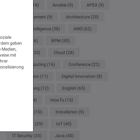
Analytics
(18)
Ansible
(9)
APEX
(9)
API Management
(9)
Architecture
(20)
Artificial Intelligence
(38)
AWS
(62)
oziale
Big Data
(16)
BPM
(50)
erdem geben
e Medien,
Camunda
(20)
Cloud
(28)
weise mit
Ihrer
Cloud Computing
(16)
Conference
(22)
onalisierung
Configuration
(11)
Digital Innovation
(8)
Digitalisierung
(12)
English
(65)
German
(34)
HowTo
(15)
Innovation
(10)
Installation
(9)
Integration
(29)
IoT
(40)
IT Secutity
(33)
Java
(40)