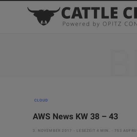
B
CLOUD
AWS News KW 38 – 43
3. NOVEMBER 2017
LESEZEIT 4 MIN.
753 AUFRU