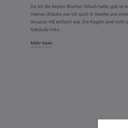
Da ich die letzten Wochen Urlaub hatte, gab 
meines Urlaubs war ich auch in Seattle und entd
Amazon HQ entfernt war. Die Kugeln sind nicht
Gebäude links…
Mehr lesen