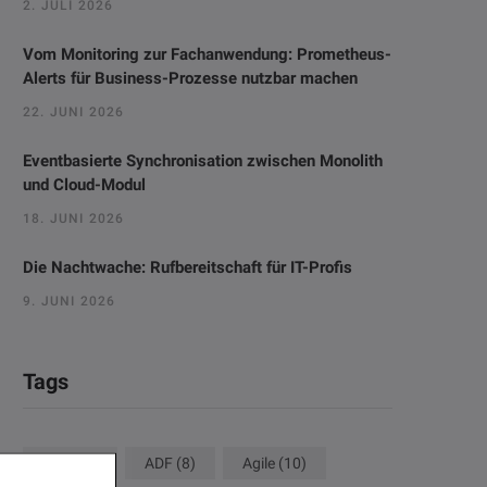
2. JULI 2026
Vom Monitoring zur Fachanwendung: Prometheus-
Alerts für Business-Prozesse nutzbar machen
22. JUNI 2026
Eventbasierte Synchronisation zwischen Monolith
und Cloud-Modul
18. JUNI 2026
Die Nachtwache: Rufbereitschaft für IT-Profis
9. JUNI 2026
Tags
ACM
(8)
ADF
(8)
Agile
(10)