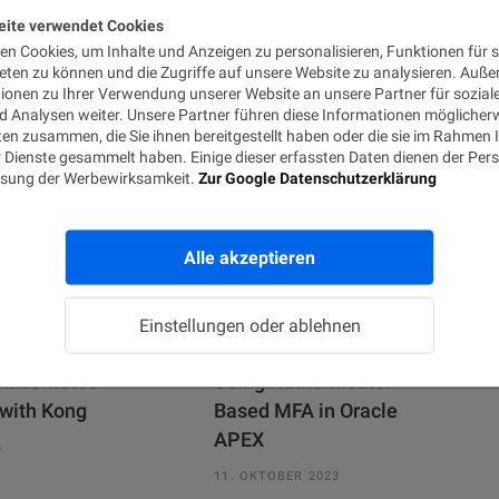
w
i
i
n
eite verwendet Cookies
t
k
n Cookies, um Inhalte und Anzeigen zu personalisieren, Funktionen für s
t
e
e
d
eten zu können und die Zugriffe auf unsere Website zu analysieren. Auß
iche Posts
r
I
tionen zu Ihrer Verwendung unserer Website an unsere Partner für sozial
n
 Analysen weiter. Unsere Partner führen diese Informationen möglicher
en zusammen, die Sie ihnen bereitgestellt haben oder die sie im Rahmen 
 Dienste gesammelt haben. Einige dieser erfassten Daten dienen der Pers
sung der Werbewirksamkeit.
Zur Google Datenschutzerklärung
Alle akzeptieren
Einstellungen oder ablehnen
Kubernetes
Using Authenticator
 with Kong
Based MFA in Oracle
APEX
4
11. OKTOBER 2023