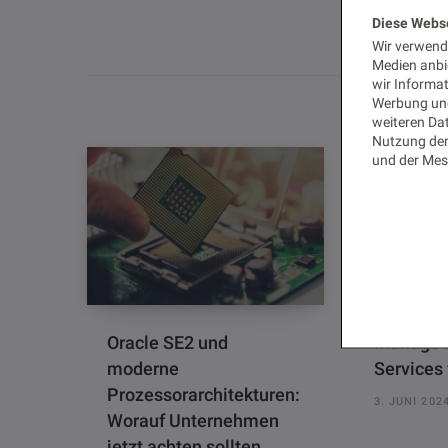
Diese Webs
Wir verwende
Medien anbi
Ähnl
wir Informa
Werbung und
weiteren Dat
Nutzung der
und der Mes
Oracle SE2 und
Manage 
moderne
Services
Prozessorarchitekturen:
3. JUNI 202
Worauf Unternehmen
jetzt achten sollten