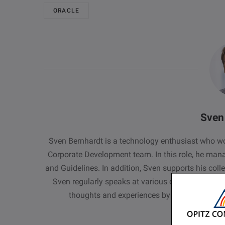
ORACLE
Sven
Sven Bernhardt is a technology enthusiast who w
Corporate Development team. In this role, he mana
and Guidelines. In addition, Sven supports his col
Sven regularly speaks at various conferences abo
thoughts and experiences by writing articles