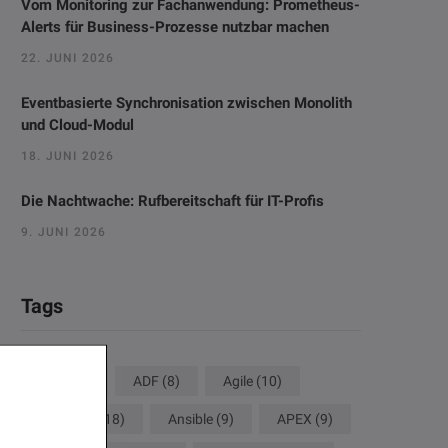
Vom Monitoring zur Fachanwendung: Prometheus-
Alerts für Business-Prozesse nutzbar machen
22. JUNI 2026
Eventbasierte Synchronisation zwischen Monolith
und Cloud-Modul
18. JUNI 2026
Die Nachtwache: Rufbereitschaft für IT-Profis
9. JUNI 2026
Tags
ACM
(8)
ADF
(8)
Agile
(10)
Analytics
(18)
Ansible
(9)
APEX
(9)