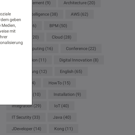
API Management
(9)
Architecture
(20)
oziale
Artificial Intelligence
(38)
AWS
(62)
erdem geben
e Medien,
Big Data
(16)
BPM
(50)
weise mit
Ihrer
Camunda
(20)
Cloud
(28)
onalisierung
Cloud Computing
(16)
Conference
(22)
Configuration
(11)
Digital Innovation
(8)
Digitalisierung
(12)
English
(65)
German
(34)
HowTo
(15)
Innovation
(10)
Installation
(9)
Integration
(29)
IoT
(40)
IT Secutity
(33)
Java
(40)
JDeveloper
(14)
Kong
(11)