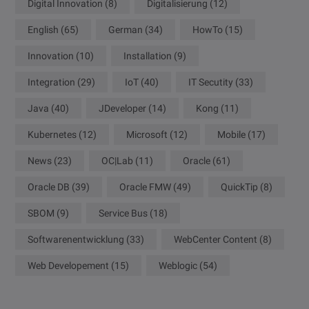
Digital Innovation
(8)
Digitalisierung
(12)
English
(65)
German
(34)
HowTo
(15)
Innovation
(10)
Installation
(9)
Integration
(29)
IoT
(40)
IT Secutity
(33)
Java
(40)
JDeveloper
(14)
Kong
(11)
Kubernetes
(12)
Microsoft
(12)
Mobile
(17)
News
(23)
OC|Lab
(11)
Oracle
(61)
Oracle DB
(39)
Oracle FMW
(49)
QuickTip
(8)
SBOM
(9)
Service Bus
(18)
Softwarenentwicklung
(33)
WebCenter Content
(8)
Web Developement
(15)
Weblogic
(54)