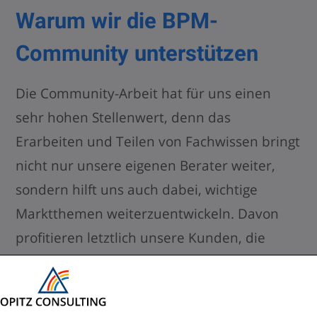
Warum wir die BPM-
Community unterstützen
Die Community-Arbeit hat für uns einen
sehr hohen Stellenwert, denn das
Erarbeiten und Teilen von Fachwissen bringt
nicht nur unsere eigenen Berater weiter,
sondern hilft uns auch dabei, wichtige
Marktthemen weiterzuentwickeln. Davon
profitieren letztlich unsere Kunden, die
zurecht „State-of-the-Art“-Leistungen von
uns erwarten, und genau diese bekommen
sie auch dank des hohen Engagements der